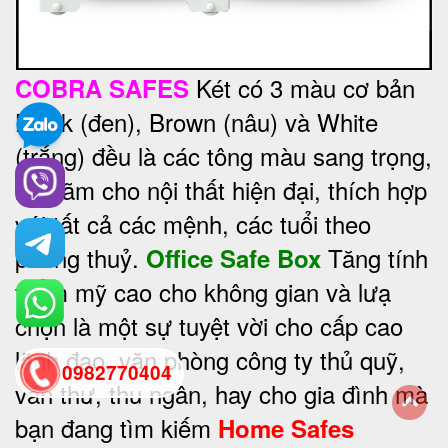
Két có 3 màu cơ bản
COBRA SAFES
Black (đen), Brown (nâu) và White
(trắng) đều là các tông màu sang trọng,
lịch lãm cho nội thất hiện đại, thích hợp
với tất cả các mệnh, các tuổi theo
phong thuỷ.
Tăng tính
Office Safe Box
thẩm mỹ cao cho không gian và lưạ
chọn là một sự tuyệt vời cho cấp cao
lãnh đạo, văn phòng công ty thủ quỹ,
0982770404
văn thư, thu ngân, hay cho gia đình mà
bạn đang tìm kiếm
Home Safes
back