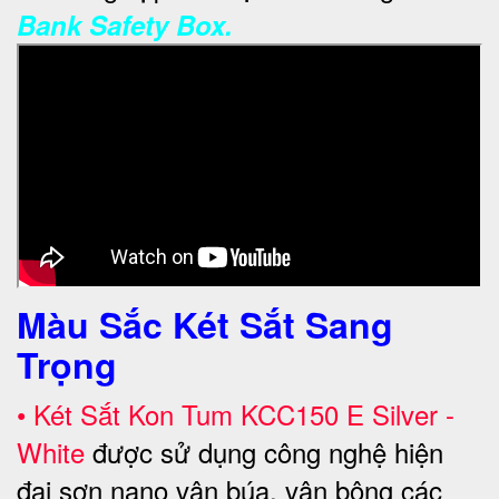
Bank Safety Box.
Màu Sắc Két Sắt Sang
Trọng
•
Két Sắt Kon Tum KCC150 E Silver -
White
được sử dụng công nghệ hiện
đại sơn nano vân búa, vân bông các