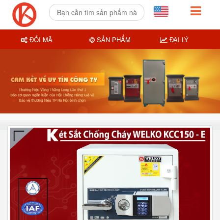
ĐỔI MÃ
SẢN PHẨM
ĐẠI LÝ