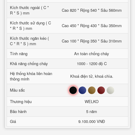
Kích thước ngoài ( C *
Cao 820 * Rộng 540 * Sâu 560mm
R * S ) mm
Kích thước sử dụng ( C
Cao 450 * Rộng 430 * Sâu 350mm
* R * S ) mm
Kích thước ngăn kéo (
Cao 100 * Rộng 350 * Sâu 310mm
C * R * S ) mm
Tính năng
An toàn chống cháy
Khả năng chống cháy
1000 - 1200 độ C
Hệ thống khóa liên hoàn
Khoá điện tử, khoá chìa.
thông minh
Đen
Xanh
Nâu
Đỏ
Trắng
Mầu sắc
Thương hiệu
WELKO
Bảo hành
5 năm
Giá
9.100.000 VNĐ