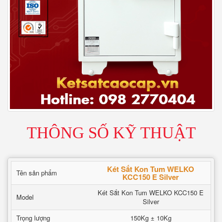
THÔNG SỐ KỸ THUẬT
Két Sắt Kon Tum WELKO
Tên sản phẩm
KCC150 E Silver
Két Sắt Kon Tum WELKO KCC150 E
Model
Silver
Trọng lượng
150Kg ± 10Kg