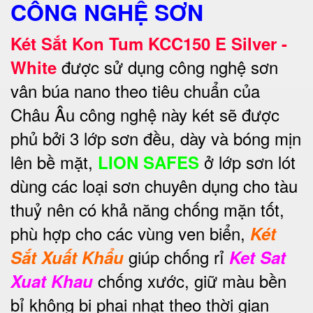
CÔNG NGHỆ SƠN
Két Sắt Kon Tum KCC150 E Silver -
được sử dụng công nghệ sơn
White
vân búa nano theo tiêu chuẩn của
Châu Âu công nghệ này két sẽ được
phủ bởi 3 lớp sơn đều, dày và bóng mịn
lên bề mặt,
ở lớp sơn lót
LION SAFES
dùng các loại sơn chuyên dụng cho tàu
thuỷ nên có khả năng chống mặn tốt,
phù hợp cho các vùng ven biển,
Két
giúp chống rỉ
Sắt Xuất Khẩu
Ket Sat
chống xước, giữ màu bền
Xuat Khau
bỉ không bị phai nhạt theo thời gian