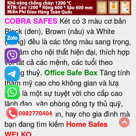
Két có 3 màu cơ bản
COBRA SAFES
Black (đen), Brown (nâu) và White
(trắng) đều là các tông màu sang trọng,
lịch lãm cho nội thất hiện đại, thích hợp
với tất cả các mệnh, các tuổi theo
phong thuỷ.
Tăng tính
Office Safe Box
thẩm mỹ cao cho không gian và lưạ
chọn là một sự tuyệt vời cho cấp cao
lãnh đạo, văn phòng công ty thủ quỹ,
văn thư, thu ngân, hay cho gia đình mà
0982770404
bạn đang tìm kiếm
Home Safes
back
WELKO.