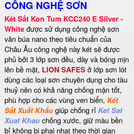
CÔNG NGHỆ SƠN
Két Sắt Kon Tum KCC240 E Silver -
được sử dụng công nghệ sơn
White
vân búa nano theo tiêu chuẩn của
Châu Âu công nghệ này két sẽ được
phủ bởi 3 lớp sơn đều, dày và bóng mịn
lên bề mặt,
ở lớp sơn lót
LION SAFES
dùng các loại sơn chuyên dụng cho tàu
thuỷ nên có khả năng chống mặn tốt,
phù hợp cho các vùng ven biển,
Két
giúp chống rỉ
Sắt Xuất Khẩu
Ket Sat
chống xước, giữ màu bền
Xuat Khau
bỉ không bị phai nhạt theo thời gian