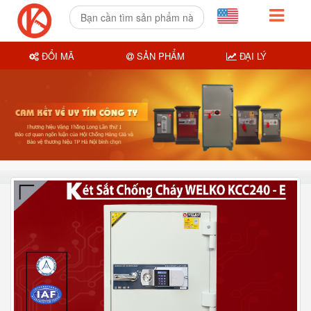
ĐỔI MÃ
SẢN PHẨM
ĐẠI LÝ