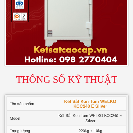
THÔNG SỐ KỸ THUẬT
Két Sắt Kon Tum WELKO
Tên sản phẩm
KCC240 E Silver
Két Sắt Kon Tum WELKO KCC240 E
Model
Silver
Trọng lượng
220kg ± 10kg