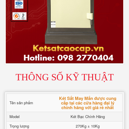
THÔNG SỐ KỸ THUẬT
Két Sắt May Mắn được cung
cấp tại các cửa hàng đại lý
Tên sản phẩm
chính hãng với giá rẻ nhất
Model
Két Bạc Chính Hãng
Trọng lượng
270Kg ± 10Kg