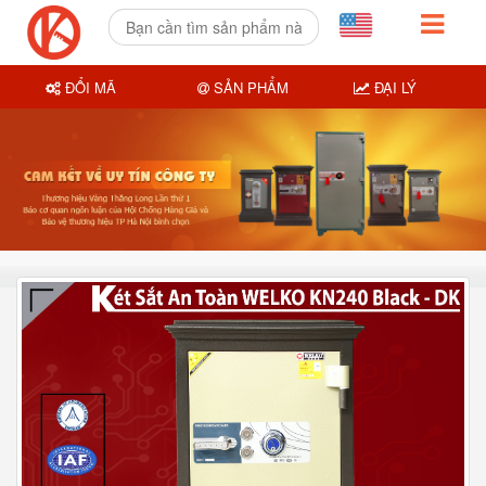
ĐỔI MÃ
SẢN PHẨM
ĐẠI LÝ