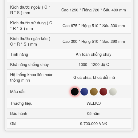
Kích thước ngoài ( C *
Cao 1250 * Rộng 720 * Sâu 480 mm
R * S ) mm
Kích thước sử dụng ( C
Cao 675 * Rộng 510 * Sâu 330 mm
* R * S ) mm
Kích thước ngăn kéo (
Cao 300 * Rộng 510 * Sâu 290 mm
C * R * S ) mm
Tính năng
An toàn chống cháy
Khả năng chống cháy
1000 - 1200 độ C
Hệ thống khóa liên hoàn
Khoá chìa, khoá đổi mã
thông minh
Đen
Xanh
Nâu
Đỏ
Trắng
Mầu sắc
Thương hiệu
WELKO
Bảo hành
05 năm
Giá
9.700.000 VNĐ