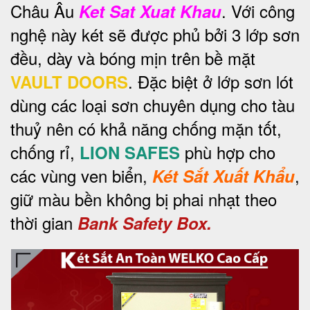
Châu Âu
. Với công
Ket Sat Xuat Khau
nghệ này két sẽ được phủ bởi 3 lớp sơn
đều, dày và bóng mịn trên bề mặt
. Đặc biệt ở lớp sơn lót
VAULT DOORS
dùng các loại sơn chuyên dụng cho tàu
thuỷ nên có khả năng chống mặn tốt,
chống rỉ,
phù hợp cho
LION SAFES
các vùng ven biển,
,
Két Sắt Xuất Khẩu
giữ màu bền không bị phai nhạt theo
thời gian
Bank Safety Box.