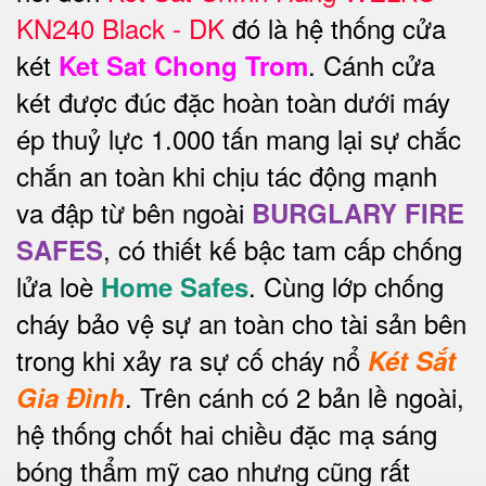
KN240 Black - DK
đó là hệ thống cửa
két
. Cánh cửa
Ket Sat Chong Trom
két được đúc đặc hoàn toàn dưới máy
ép thuỷ lực 1.000 tấn mang lại sự chắc
chắn an toàn khi chịu tác động mạnh
va đập từ bên ngoài
BURGLARY FIRE
, có thiết kế bậc tam cấp chống
SAFES
lửa loè
. Cùng lớp chống
Home Safes
cháy bảo vệ sự an toàn cho tài sản bên
trong khi xảy ra sự cố cháy nổ
Két Sắt
.
Trên cánh có 2 bản lề ngoài,
Gia Đình
hệ thống chốt hai chiều đặc mạ sáng
bóng thẩm mỹ cao nhưng cũng rất