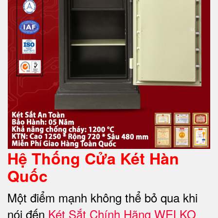
Hệ Thống Cửa Két Hàn
Quốc
Một điểm mạnh không thể bỏ qua khi
nói đến
Két Sắt Chính Hãng WELKO