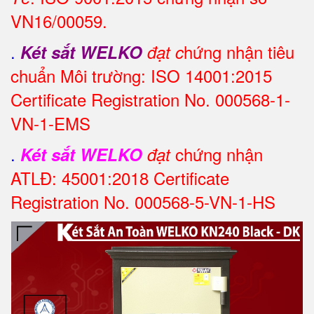
VN16/00059.
.
hứng nhận tiêu
Két sắt WELKO
đạt c
chuẩn Môi trường: ISO 14001:2015
Certificate Registration No. 000568-1-
VN-1-EMS
.
chứng nhận
Két sắt WELKO
đạt
ATLĐ: 45001:2018 Certificate
Registration No. 000568-5-VN-1-HS