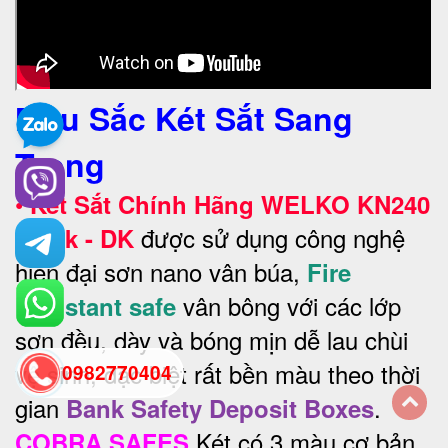
Màu Sắc Két Sắt Sang
Trọng
•
Két Sắt Chính Hãng WELKO KN240
được sử dụng công nghệ
Black - DK
hiện đại sơn nano vân búa,
Fire
vân bông với các lớp
Resistant safe
sơn đều, dày và bóng mịn dễ lau chùi
vệ sinh, đặc biệt rất bền màu theo thời
0982770404
gian
.
Bank Safety Deposit Boxes
Két có 3 màu cơ bản
back
COBRA SAFES