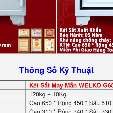
Thông Số Kỹ Thuật
Két Sắt May Mắn WELKO G650
120kg ± 10Kg
Cao 650 * Rộng 450 * Sâu 51
Cao 310 * Rộng 340 * Sâu 33