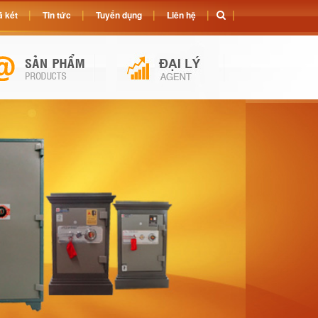
 két
Tin tức
Tuyển dụng
Liên hệ