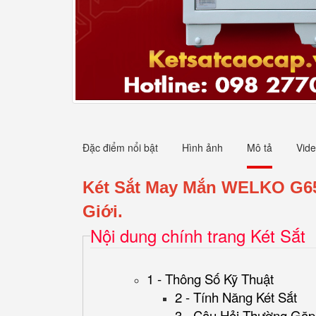
Đặc điểm nổi bật
Hình ảnh
Mô tả
Vid
Két Sắt May Mắn WELKO G65
Giới.
Nội dung chính trang Két Sắt
1 - Thông Số Kỹ Thuật
2 - Tính Năng Két Sắt
3 - Câu Hỏi Thường Gặp