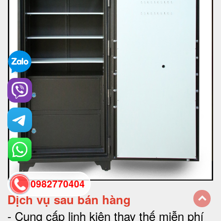
0982770404
Dịch vụ sau bán hàng
-
Cung cấp linh kiện thay thế miễn phí
back