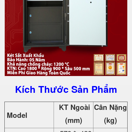
Kích Thước Sản Phẩm
KT Ngoài
Cân Nặng
Model
(mm)
(kg)