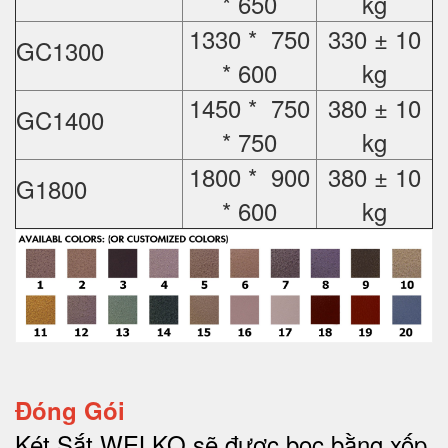
* 650
kg
1330 * 750
330 ± 10
GC1300
* 600
kg
1450 * 750
380 ± 10
GC1400
* 750
kg
1800 * 900
380 ± 10
G1800
* 600
kg
Đóng Gói
Két Sắt WELKO sẽ được bọc bằng xốp