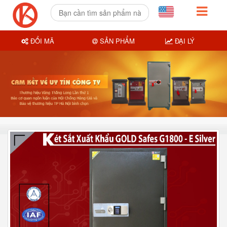
ĐỔI MÃ
SẢN PHẨM
ĐẠI LÝ