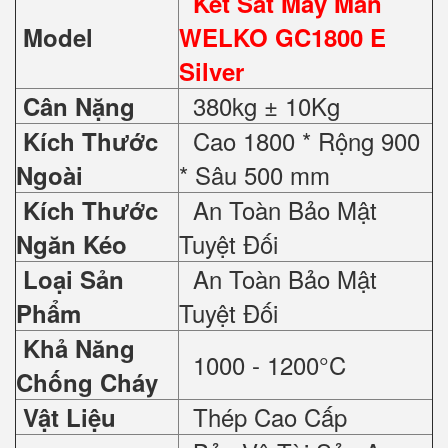
Két Sắt May Mắn
Model
WELKO GC1800 E
Silver
380kg ± 10Kg
Cân Nặng
Cao 1800 * Rộng 900
Kích Thước
* Sâu 500 mm
Ngoài
An Toàn Bảo Mật
Kích Thước
Tuyệt Đối
Ngăn Kéo
An Toàn Bảo Mật
Loại Sản
Tuyệt Đối
Phẩm
Khả Năng
1000 - 1200°C
Chống Cháy
Thép Cao Cấp
Vật Liệu