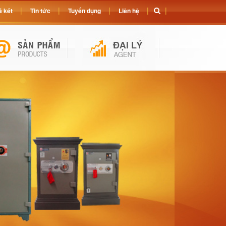
 két
Tin tức
Tuyển dụng
Liên hệ