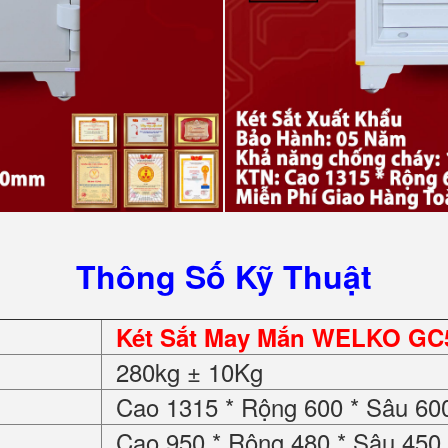
Thông Số Kỹ Thuật
Két Sắt May Mắn WELKO GC5
280kg ± 10Kg
Cao 1315 * Rộng 600 * Sâu 6
Cao 950 * Rộng 480 * Sâu 45