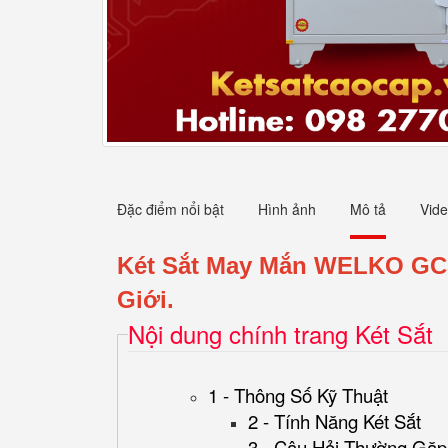
Đặc điểm nổi bật
Hình ảnh
Mô tả
Vid
Két Sắt May Mắn WELKO GC5
Giới.
Nội dung chính trang Két Sắt
1 - Thông Số Kỹ Thuật
2 - Tính Năng Két Sắt
3 - Câu Hỏi Thường Gặp