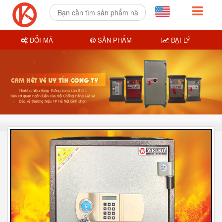
ĐỔI MÃ
SẢN PHẨM
ĐẠI LÝ