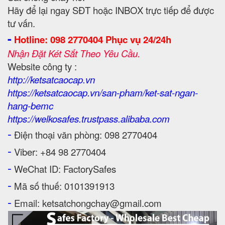
Hãy để lại ngay SĐT hoặc INBOX trực tiếp để được
tư vấn.
-
Hotline: 098 2770404 Phục vụ 24/24h
Nhận Đặt Két Sắt Theo Yêu Cầu.
Website công ty :
http://ketsatcaocap.vn
https://ketsatcaocap.vn/san-pham/ket-sat-ngan-
hang-bemc
https://welkosafes.trustpass.alibaba.com
-
Điện thoại văn phòng: 098 2770404
-
Viber: +84 98 2770404
-
WeChat ID: FactorySafes
-
Mã số thuế: 0101391913
-
Email: ketsatchongchay@gmail.com