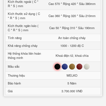
Kích thước ngoài ( C *
Cao 570 * Rộng 420 * Sâu 380mm
R * S ) mm
Kích thước sử dụng ( C
Cao 360 * Rộng 320 * Sâu 210mm
* R * S ) mm
Kích thước ngăn kéo (
Cao 50 * Rộng 310 * Sâu 190mm
C * R * S ) mm
Tính năng
An toàn chống cháy
Khả năng chống cháy
1000 - 1200 độ C
Hệ thống khóa liên hoàn
Khoá điện tử, khoá chìa
thông minh
Đen
Xanh
Nâu
Đỏ
Trắng
Mầu sắc
Thương hiệu
WELKO
Bảo hành
5 Năm
Giá
3.700.000 VNĐ