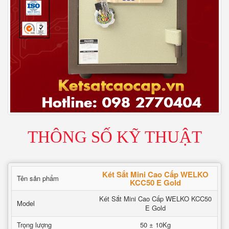
THÔNG SỐ KỸ THUẬT
Két Sắt Mini Cao Cấp WELKO
Tên sản phẩm
KCC50 E Gold
Két Sắt Mini Cao Cấp WELKO KCC50
Model
E Gold
Trọng lượng
50 ± 10Kg