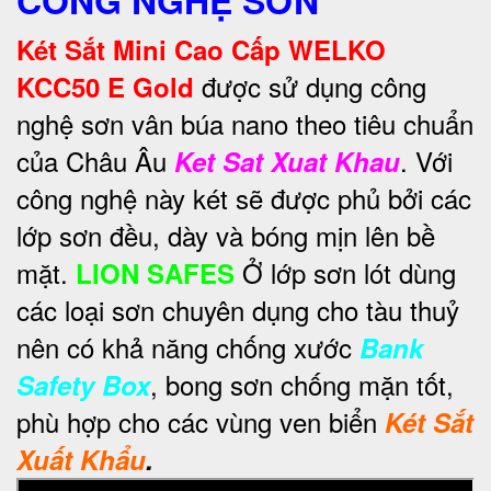
Két Sắt Mini Cao Cấp WELKO
được sử dụng công
KCC50 E Gold
nghệ sơn vân búa nano theo tiêu chuẩn
của Châu Âu
. Với
Ket Sat Xuat Khau
công nghệ này két sẽ được phủ bởi các
lớp sơn đều, dày và bóng mịn lên bề
mặt.
Ở lớp sơn lót dùng
LION SAFES
các loại sơn chuyên dụng cho tàu thuỷ
nên có khả năng chống xước
Bank
, bong sơn chống mặn tốt,
Safety Box
phù hợp cho các vùng ven biển
Két Sắt
Xuất Khẩu
.