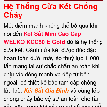
Hệ Thống Cửa Két Chống
Cháy
Một điểm mạnh không thể bỏ qua khi
nói đến
Két Sắt Mini Cao Cấp
đó là hệ thống
WELKO KCC50 E Gold
cửa két. Cánh cửa két được đúc đặc
hoàn toàn dưới máy ép thuỷ lực 1.000
tấn mang lại sự chắc chắn an toàn khi
chịu tác động mạnh va đập từ bên
ngoài, có thiết kế bậc tam cấp chống
lửa loè.
và cùng lớp
Két Sắt Gia Đình
chống cháy bảo vệ sự an toàn cho tài
sản bên trong khi xảy ra sự cố cháy nổ.