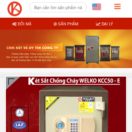
ĐỔI MÃ
SẢN PHẨM
ĐẠI LÝ