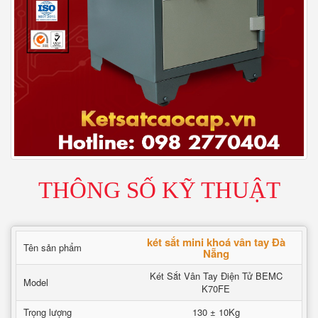
THÔNG SỐ KỸ THUẬT
két sắt mini khoá vân tay Đà
Tên sản phẩm
Nẵng
Két Sắt Vân Tay Điện Tử BEMC
Model
K70FE
Trọng lượng
130 ± 10Kg