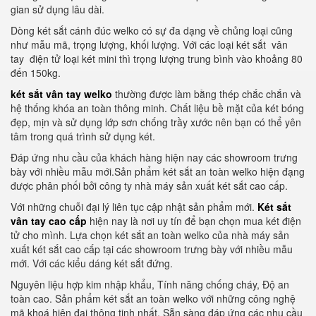
gian sử dụng lâu dài.
Dòng két sắt cánh đúc welko có sự đa dạng về chủng loại cũng
như mẫu mã, trọng lượng, khối lượng. Với các loại két sắt vân
tay điện tử loại két mini thì trọng lượng trung bình vào khoảng 80
đến 150kg.
két sắt vân tay welko
thường được làm bằng thép chắc chắn và
hệ thống khóa an toàn thông minh. Chất liệu bề mặt của két bóng
đẹp, mịn và sử dụng lớp sơn chống trầy xước nên bạn có thể yên
tâm trong quá trình sử dụng két.
Đáp ứng nhu cầu của khách hàng hiện nay các showroom trưng
bày với nhiều mẫu mới.Sản phẩm két sắt an toàn welko hiện đạng
được phân phối bởi công ty nhà máy sản xuất két sắt cao cấp.
Với những chuỗi đại lý liên tục cập nhật sản phẩm mới.
Két sắt
vân tay cao cấp
hiện nay là nơi uy tín để bạn chọn mua két điện
tử cho mình. Lựa chọn két sắt an toàn welko của nhà máy sản
xuất két sắt cao cấp tại các showroom trưng bày với nhiều mẫu
mới. Với các kiểu dáng két sắt đứng.
Nguyên liệu hợp kim nhập khẩu, Tính năng chống cháy, Độ an
toàn cao. Sản phẩm két sắt an toàn welko với những công nghệ
mã khoá hiện đại thông tinh nhất. Sẵn sàng đáp ứng các nhu cầu