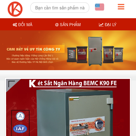
ĐỔI MÃ
SẢN PHẨM
ĐẠI LÝ