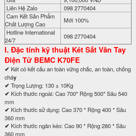
Liên Hệ Zalo
098 2770404
Cam Kết Sản Phẩm
Mới 100%
Chất Lượng Cao
Hotline International
098 2770404
24/7
I. Đặc tính kỹ thuật
Két Sắt Vân Tay
Điện Tử BEMC K70FE
✔
Két có kết cấu an toàn vững chắc, an toàn, chống
chá
y
✔
Trọng Lượng: 130 ± 10Kg
✔
Kích thước ngoài: Cao 700* Rộng 500* Sâu 540
mm
✔
Kích thước sử dụng: Cao 370 * Rộng 400 * Sâu
360 mm
✔
Kích thước ngăn kéo: Cao 90 * Rộng 280 * Sâu
360 mm