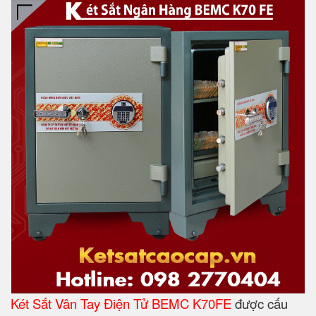
Két Sắt Vân Tay Điện Tử BEMC K70FE
được cấu