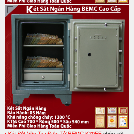
• Két Sắt Vân Tay Điện Tử BEMC K70FE
chân két