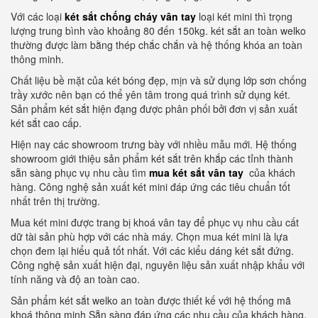
Với các loại
két sắt chống cháy vân tay
loại két mini thì trọng
lượng trung bình vào khoảng 80 đến 150kg. két sắt an toàn welko
thường được làm bằng thép chắc chắn và hệ thống khóa an toàn
thông minh.
Chất liệu bề mặt của két bóng đẹp, mịn và sử dụng lớp sơn chống
trầy xước nên bạn có thể yên tâm trong quá trình sử dụng két.
Sản phẩm két sắt hiện đạng được phân phối bởi đơn vị sản xuất
két sắt cao cấp.
Hiện nay các showroom trưng bày với nhiều mẫu mới. Hệ thống
showroom giới thiệu sản phẩm két sắt trên khắp các tỉnh thành
sẵn sàng phục vụ nhu cầu tìm
mua két sắt vân tay
của khách
hàng. Công nghệ sản xuất két mini đáp ứng các tiêu chuẩn tốt
nhất trên thị trường.
Mua két mini được trang bị khoá vân tay để phục vụ nhu cầu cất
dữ tài sản phù hợp với các nhà máy. Chọn mua két mini là lựa
chọn đem lại hiểu quả tốt nhất. Với các kiểu dáng két sắt đứng.
Công nghệ sản xuất hiện đại, nguyên liệu sản xuất nhập khẩu với
tính năng và độ an toàn cao.
Sản phẩm két sắt welko an toàn được thiết kế với hệ thống mã
khoá thông minh Sẵn sàng đáp ứng các nhu cầu của khách hàng.