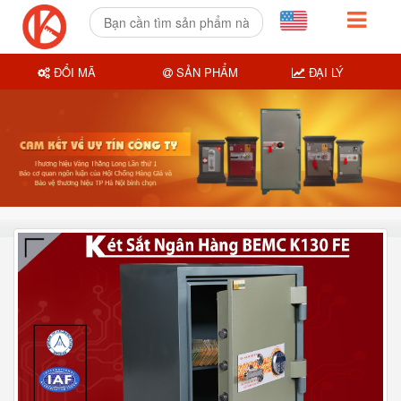
ĐỔI MÃ
SẢN PHẨM
ĐẠI LÝ