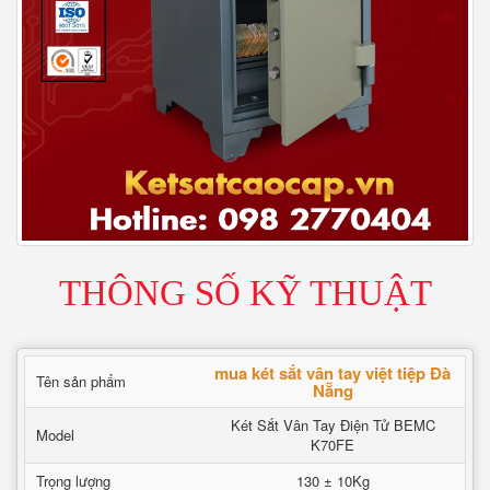
THÔNG SỐ KỸ THUẬT
mua két sắt vân tay việt tiệp Đà
Tên sản phẩm
Nẵng
Két Sắt Vân Tay Điện Tử BEMC
Model
K70FE
Trọng lượng
130 ± 10Kg