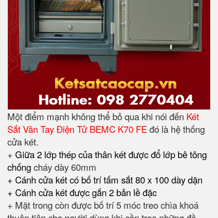
Một điểm mạnh không thể bỏ qua khi nói đến
Két
Sắt Vân Tay Điện Tử BEMC K70 FE
đó là hệ thống
cửa két.
+
Giữa 2 lớp thép của thân két được đổ lớp bê tông
chống
cháy dày 60mm
+ Cánh cửa két có bố trí tấm sắt 80 x 100 dày dặn
+ Cánh cửa két được gắn 2 bản lề đặc
+ Mặt trong còn được bố trí 5 móc treo chìa khoá
thuận tiện cho người dùng khi cần treo những đồ