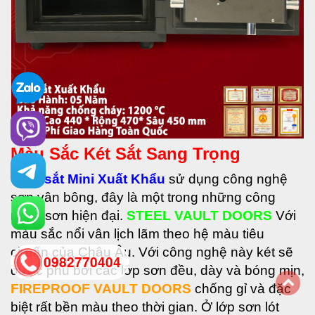
Màu Sắc Két Sắt Sang Trọng
•
Két sắt Mini Xuất Khẩu
sử dụng công nghệ
sơn vân bông, đây là một trong những công
nghệ sơn hiện đại.
STEEL VAULT DOORS
Với
màu sắc nổi vân lịch lãm theo hệ màu tiêu
chuẩn của Châu Âu. Với công nghệ này két sẽ
0982770404
được phủ bởi các lớp sơn đều, dày và bóng mịn,
FIREPROOF VAULT DOORS
chống gỉ và đặc
back
biệt rất bền màu theo thời gian. Ở lớp sơn lót