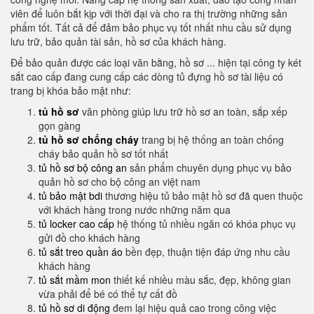
viên để luôn bắt kịp với thời đại và cho ra thị trường những sản
phẩm tốt. Tất cả để đảm bảo phục vụ tốt nhất nhu cầu sử dụng
lưu trữ, bảo quản tài sản, hồ sơ của khách hàng.
Để bảo quản được các loại văn bằng, hồ sơ ... hiện tại công ty két
sắt cao cấp đang cung cấp các dòng tủ đựng hồ sơ tài liệu có
trang bị khóa bảo mật như:
tủ hồ sơ
văn phòng giúp lưu trữ hồ sơ an toàn, sắp xếp
gọn gàng
tủ hồ sơ chống cháy
trang bị hệ thống an toàn chống
cháy bảo quản hồ sơ tốt nhất
tủ hồ sơ bộ công an
sản phẩm chuyên dụng phục vụ bảo
quản hồ sơ cho bộ công an việt nam
tủ bảo mật bdi
thương hiệu tủ bảo mật hồ sơ đã quen thuộc
với khách hàng trong nước những năm qua
tủ locker cao cấp
hệ thống tủ nhiều ngăn có khóa phục vụ
gửi đồ cho khách hàng
tủ sắt treo quần áo
bền đẹp, thuận tiện đáp ứng nhu cầu
khách hàng
tủ sắt mầm mon
thiết kế nhiều màu sắc, đẹp, không gian
vừa phải để bé có thể tự cất đồ
tủ hồ sơ di động
đem lại hiệu quả cao trong công việc