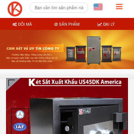
ĐỔI MÃ
SẢN PHẨM
ĐẠI LÝ