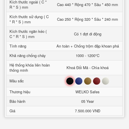
Kích thước ngoài ( C *
Cao 440 * Rộng 470 * Sâu * 450 mm
R * S ) mm
Kích thước sử dụng ( C
Cao 250 * Rộng 320 * Sâu * 240 mm
* R * S ) mm
Kích thước ngăn kéo (
Có 1 đợt di động
C * R * S ) mm
Tính năng
An toàn + Chống trộm đập khoan phá
Khả năng chống cháy
1000 - 1200°C
Hệ thống khóa liên hoàn
Khoá Đổi Mã - Chìa khoá
thông minh
Đen
Xanh
Nâu
Đỏ
Trắng
Mầu sắc
Thương hiệu
WELKO Safes
Bảo hành
05 Year
Giá
7.500.000 VNĐ