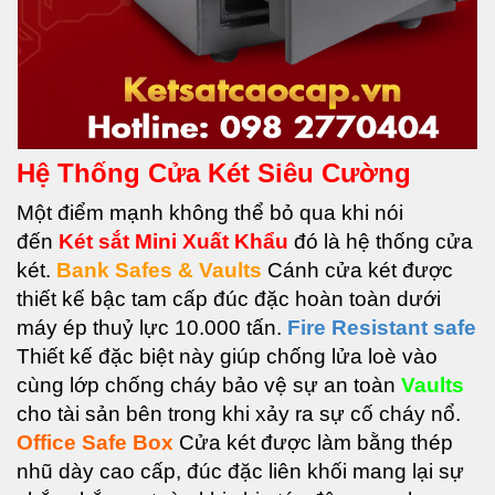
Hệ Thống Cửa Két Siêu Cường
Một điểm mạnh không thể bỏ qua khi nói
đến
Két sắt Mini Xuất Khẩu
đ
ó là hệ thống cửa
két.
Bank Safes & Vaults
Cánh cửa két được
thiết kế bậc tam cấp đúc đặc hoàn toàn dưới
máy ép thuỷ lực 10.000 tấn.
Fire Resistant safe
Thiết kế đặc biệt này giúp chống lửa loè vào
cùng lớp chống cháy bảo vệ sự an toàn
Vaults
c
ho tài sản bên trong khi xảy ra sự cố cháy nổ.
Office Safe Box
Cửa két được làm bằng thép
nhũ dày cao cấp, đúc đặc liên khối mang lại sự