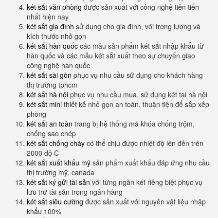
két sắt văn phòng
được sản xuất với công nghệ tiên tiến
nhất hiện nay
két sắt gia đình
sử dụng cho gia đình, với trọng lượng và
kích thước nhỏ gọn
két sắt hàn quốc
các mẫu sản phẩm két sắt nhập khẩu từ
hàn quốc và các mẫu két sắt xuất theo sự chuyển giao
công nghệ hàn quốc
két sắt sài gòn
phục vụ nhu cầu sử dụng cho khách hàng
thị trường tphcm
két sắt hà nội
phục vụ nhu cầu mua, sử dụng két tại hà nội
két sắt mini
thiết kế nhỏ gọn an toàn, thuận tiện để sắp xếp
phòng
két sắt an toàn
trang bị hệ thống mã khóa chống trộm,
chống sao chép
két sắt chống cháy
có thể chịu được nhiệt độ lên đến trên
2000 độ C
két sắt xuất khẩu mỹ
sản phẩm xuất khẩu đáp ứng nhu cầu
thị trường mỹ, canada
két sắt ký gửi tài sản
với từng ngăn két riêng biệt phục vụ
lưu trữ tài sản trong ngân hàng
két sắt siêu cường
được sản xuất với nguyên vật liệu nhập
khẩu 100%