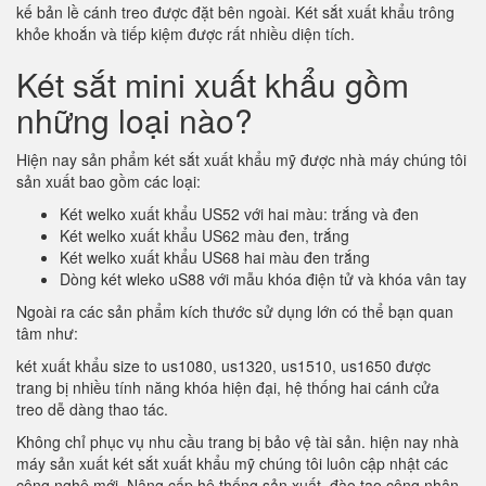
kế bản lề cánh treo được đặt bên ngoài. Két sắt xuất khẩu trông
khỏe khoắn và tiếp kiệm được rất nhiều diện tích.
Két sắt mini xuất khẩu gồm
những loại nào?
Hiện nay sản phẩm két sắt xuất khẩu mỹ được nhà máy chúng tôi
sản xuất bao gồm các loại:
Két welko xuất khẩu US52 với hai màu: trắng và đen
Két welko xuất khẩu US62 màu đen, trắng
Két welko xuất khẩu US68 hai màu đen trắng
Dòng két wleko uS88 với mẫu khóa điện tử và khóa vân tay
Ngoài ra các sản phẩm kích thước sử dụng lớn có thể bạn quan
tâm như:
két xuất khẩu size to us1080, us1320, us1510, us1650 được
trang bị nhiều tính năng khóa hiện đại, hệ thống hai cánh cửa
treo dễ dàng thao tác.
Không chỉ phục vụ nhu cầu trang bị bảo vệ tài sản. hiện nay nhà
máy sản xuất két sắt xuất khẩu mỹ chúng tôi luôn cập nhật các
công nghệ mới. Nâng cấp hệ thống sản xuất, đào tạo công nhân