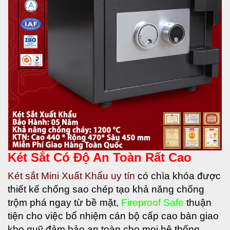
Két Sắt Có Độ An Toàn Rất Cao
Két sắt Mini Xuất Khẩu uy tín
có
chìa khóa được
thiết kế chống sao chép tạo khả năng chống
trộm phá ngay từ bề mặt,
Fireproof Safe
thuận
tiện cho việc bổ nhiệm cán bộ cấp cao bàn giao
kho quỹ đảm bảo an toàn cho mọi hệ thống