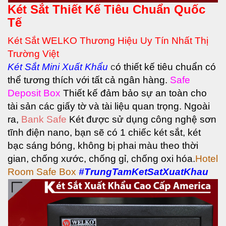
Két Sắt Thiết Kế Tiêu Chuẩn Quốc
Tế
Két Sắt WELKO Thương Hiệu Uy Tín Nhất Thị
Trường Việt
Két Sắt
Mini Xuất Khẩu
c
ó thiết kế tiêu chuẩn có
thể tương thích với tất cả ngân hàng.
Safe
Deposit Box
Thiết kế đảm bảo sự an toàn cho
tài sản các giấy tờ và tài liệu quan trọng.
Ngoài
ra,
Bank Safe
Két được sử dụng công nghệ sơn
tĩnh điện nano, bạn sẽ có 1 chiếc két sắt, két
bạc sáng bóng, không bị phai màu theo thời
gian, chống xước, chống gỉ, chống oxi hóa.
Hotel
Room Safe Box
#TrungTamKetSatXuatKhau