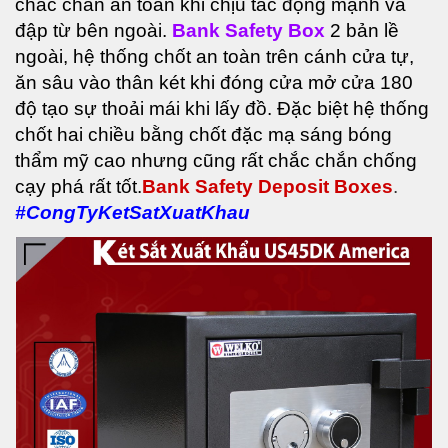
chắc chắn an toàn khi chịu tác động mạnh va
đập từ bên ngoài.
Bank Safety Box
2 bản lề
ngoài, hệ thống chốt an toàn trên cánh cửa tự,
ăn sâu vào thân két khi đóng cửa mở
cửa 180
độ tạo sự thoải mái khi lấy đồ. Đặc biệt hệ thống
chốt hai chiều bằng chốt đặc mạ sáng
b
óng
thẩm mỹ cao nhưng cũng rất chắc chắn chống
cạy phá rất tốt.
Bank Safety Deposit Boxes
.
#CongTyKetSatXuatKhau