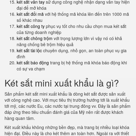
két sắt vân tay
sử dụng công nghệ nhận dạng vân tay hiện
đại để mở khóa
két sắt đổi mã
với hệ thống mã khóa lên đến trên 1000 mã
số khác nhau
két sắt công ty
phục vụ tốt cho nhu cầu chọn mua két sắt
của từng doanh nghiệp
két sắt chông trộm
với trọng lượng lớn vì vậy nó có khả
năng chống bê trộm hiệu quả
két sắt tài lộc
chuyên dụng, nhỏ gọn, an toàn phục vụ gia
đình
két sắt báo động
trang bị hệ thống mã khóa báo động khi
có sự va chạm
Két sắt mini xuất khẩu là gì?
Sản phẩm két sắt mini xuất khẩu là dòng két sắt được sản xuất
với công nghệ cao. Với mục tiêu thị trường hướng tới là xuất khẩu
tới mỹ, các nước Eu, các nước tại trung đông vv. Đây là sản phẩm
đáp ứng theo tiêu chuẩn đánh giá của Mỹ nên rất được khách
hàng quan tâm.
Két xuất khẩu không những bền đẹp, mà trang bị nhiều loại khóa
hiện đại. Điều này là cho két thêm an toàn hơn. Ngoài ra với thiết