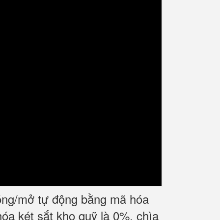
óng/mở tự động bằng mã hóa
óa két sắt kho quỹ là 0%, chìa