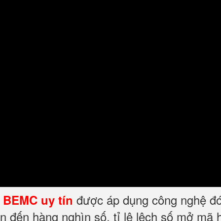
được áp dụng công nghệ đ
t BEMC uy tín
n đến hàng nghìn số, tỉ lệ lệch số mở mã h