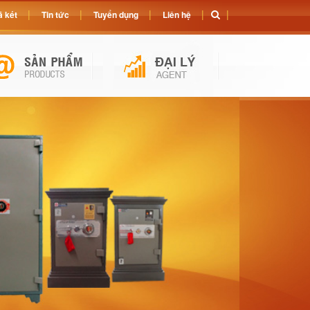
 két
Tin tức
Tuyển dụng
Liên hệ