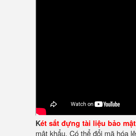
K
ét sắt đựng tài liệu bảo mậ
mật khẩu, Có thể đổi mã hóa lê