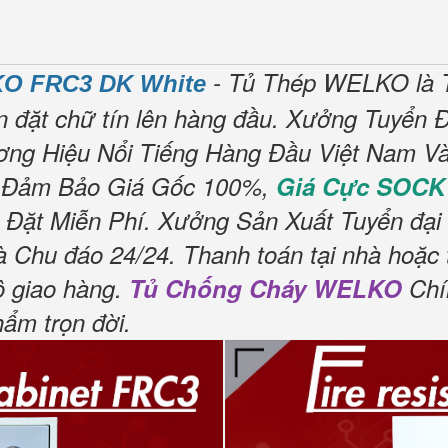
- Tủ Thép WELKO là 
O FRC3 DK White
n đặt chữ tín lên hàng đầu.
Xưởng Tuyển Đ
ng Hiệu Nổi Tiếng Hàng Đầu Việt Nam Và 
Đảm Bảo Giá Gốc 100%,
Giá Cực SOCK
 Đặt Miễn Phí.
Xưởng Sản Xuất Tuyển đại 
à Chu đáo 24/24.
Thanh toán tại nhà hoặc 
ộ giao hàng.
Tủ Chống Cháy WELKO
Chí
hẩm trọn đời
.