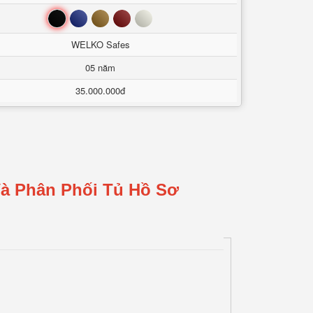
Đen
Xanh
Nâu
Đỏ
Trắng
WELKO Safes
05 năm
35.000.000đ
Và Phân Phối Tủ Hồ Sơ