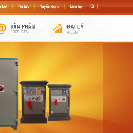
 két
Tin tức
Tuyển dụng
Liên hệ