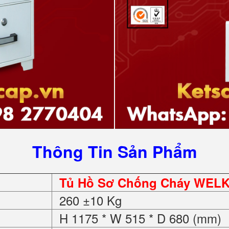
Thông Tin Sản Phẩm
Tủ Hồ Sơ Chống Cháy WELK
260 ±10 Kg
H 1175 * W 515 * D 680 (mm)