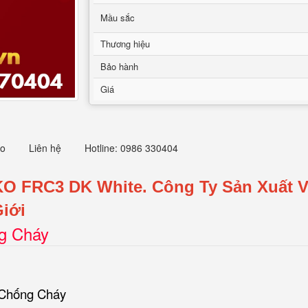
Mầu sắc
Thương hiệu
Bảo hành
Giá
eo
Liên hệ
Hotline: 0986 330404
KO FRC3 DK White.
Công Ty Sản Xuất 
iới
ng Cháy
 Chống Cháy