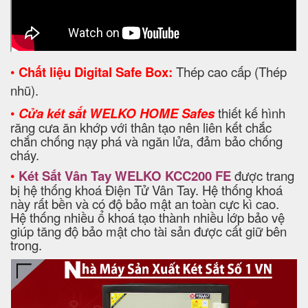
•
Chất liệu Digital Safe Box:
Thép cao cấp (Thép
nhũ).
•
Cửa két sắt WELKO HOME Safes
thiết kế hình
răng cưa ăn khớp với thân tạo nên liên kết chắc
chắn chống nạy phá và ngăn lửa, đảm bảo chống
cháy.
•
Két Sắt Vân Tay WELKO KCC200 FE
được trang
bị hệ thống khoá Điện Tử Vân Tay. Hệ thống khoá
này rất bền và có độ bảo mật an toàn cực kì cao.
Hệ thống nhiều ổ khoá tạo thành nhiều lớp bảo vệ
giúp tăng độ bảo mật cho tài sản được cất giữ bên
trong.