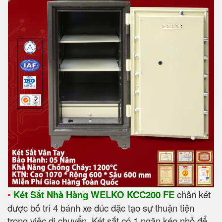
•
Két Sắt Nhà Hàng WELKO KCC200 FE
chân két
được bố trí 4 bánh xe đúc đặc tạo sự thuận tiện
trong việc di chuyển. Két sắt có 1 ngăn kéo nhỏ để