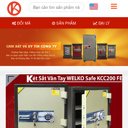
ĐỔI MÃ
SẢN PHẨM
ĐẠI LÝ