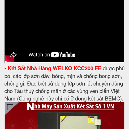
•
Két Sắt Nhà Hàng WELKO KCC200 FE
được phủ
bởi các lớp sơn dày, bóng, mịn và chống bong sơn,
chống gỉ. Đặc biệt sử dụng lớp sơn lót chuyên dùng
cho Tàu thuỷ chống mặn ở các vùng ven biển Việt
Nam (Công nghệ này chỉ có ở dòng két sắt BEMC).