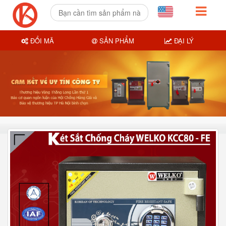
ĐỔI MÃ
SẢN PHẨM
ĐẠI LÝ