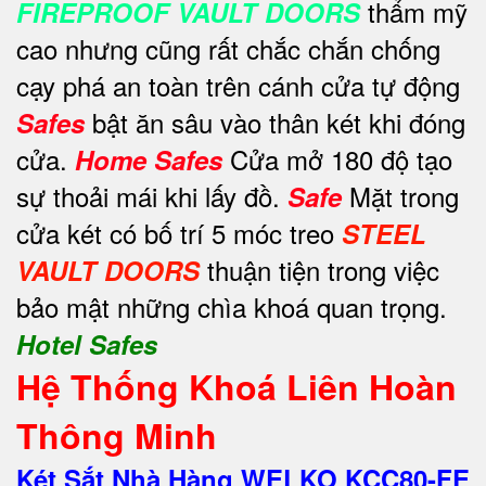
thẩm mỹ
FIREPROOF VAULT DOORS
cao nhưng cũng rất chắc chắn chống
cạy phá an toàn trên cánh cửa tự động
bật ăn sâu vào thân két khi đóng
Safes
cửa.
Cửa mở 180 độ tạo
Home Safes
sự thoải mái khi lấy đồ.
Mặt trong
Safe
cửa két có bố trí 5 móc treo
STEEL
thuận tiện trong việc
VAULT DOORS
bảo mật những chìa khoá quan trọng.
Hotel Safes
Hệ Thống Khoá Liên Hoàn
Thông Minh
Két Sắt Nhà Hàng WELKO KCC80-FE