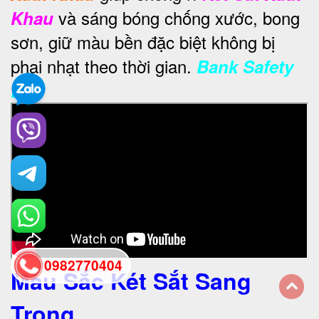
và sáng bóng chống xước, bong
Khau
sơn, giữ màu bền đặc biệt không bị
phai nhạt theo thời gian.
Bank Safety
Box
0982770404
Màu Sắc Két Sắt Sang
Trọng
back