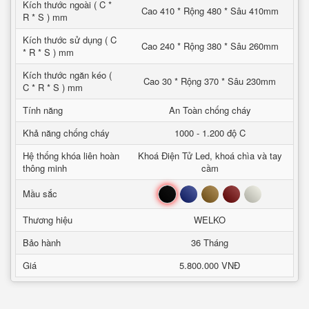
Kích thước ngoài ( C *
Cao 410 * Rộng 480 * Sâu 410mm
R * S ) mm
Kích thước sử dụng ( C
Cao 240 * Rộng 380 * Sâu 260mm
* R * S ) mm
Kích thước ngăn kéo (
Cao 30 * Rộng 370 * Sâu 230mm
C * R * S ) mm
Tính năng
An Toàn chống cháy
Khả năng chống cháy
1000 - 1.200 độ C
Hệ thống khóa liên hoàn
Khoá Điện Tử Led, khoá chìa và tay
thông minh
cầm
Đen
Xanh
Nâu
Đỏ
Trắng
Mầu sắc
Thương hiệu
WELKO
Bảo hành
36 Tháng
Giá
5.800.000 VNĐ