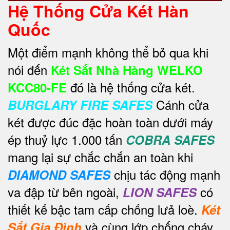
Hệ Thống Cửa Két Hàn
Quốc
Một điểm mạnh không thể bỏ qua khi
nói đến
Két Sắt Nhà Hàng WELKO
đó là hệ thống cửa két.
KCC80-FE
Cánh cửa
BURGLARY FIRE SAFES
két được đúc đặc hoàn toàn dưới máy
ép thuỷ lực 1.000 tấn
COBRA SAFES
mang lại sự chắc chắn an toàn khi
chịu tác động mạnh
DIAMOND SAFES
va đập từ bên ngoài,
có
LION SAFES
thiết kế bậc tam cấp chống lưả loè.
Két
và cùng lớp chống cháy
Sắt Gia Đình