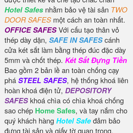
nhằm bảo vệ tài sản
Hotel Safes
TWO
một cách an toàn nhất.
DOOR SAFES
Với cấu tạo thân vỏ
OFFICE SAFES
thép dày dặn,
cánh
SAFE IN SAFES
cửa két sắt làm bằng thép đúc đặc dày
5mm và chốt thép.
Két Sắt Đựng Tiền
Bao gồm 2 bản lề an toàn chống cạy
phá
, hệ thống khoá liên
STEEL SAFES
hoàn khoá điện tử,
DEPOSITORY
khoá chìa có chìa khoá chống
SAFES
sao chép
, và tay nắm cho
Home Safes
quý khách hàng
đảm bảo
Hotel Safe
đựng tài sản và giấy tờ quan trọng.