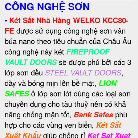
CÔNG NGHỆ SƠN
•
Két Sắt Nhà Hàng WELKO KCC80-
được sử dụng công nghệ sơn vân
FE
búa nano theo tiêu chuẩn của Châu Âu
công nghệ này két
FIREPROOF
sẽ được phủ bởi các 3
VAULT DOORS
lớp sơn đều
,
STEEL VAULT DOORS
dày và bóng mịn lên bề mặt,
LION
ở lớp sơn lót dùng các loại sơn
SAFES
chuyên dụng cho tàu thuỷ nên có khả
năng chống mặn tốt,
phù
Bank Safes
hợp cho các vùng ven biển,
Két Sắt
giúp chống rỉ
Xuất Khẩu
Ket Sat Xuat