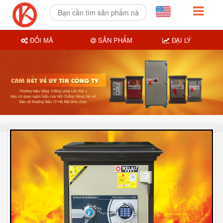
ĐỔI MÃ
SẢN PHẨM
ĐẠI LÝ