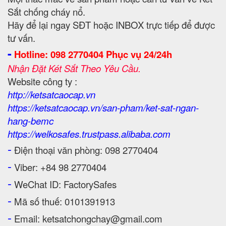
Sắt chống cháy nổ.
Hãy để lại ngay SĐT hoặc INBOX trực tiếp để được
tư vấn.
-
Hotline: 098 2770404 Phục vụ 24/24h
Nhận Đặt Két Sắt Theo Yêu Cầu.
Website công ty :
http://ketsatcaocap.vn
https://ketsatcaocap.vn/san-pham/ket-sat-ngan-
hang-bemc
https://welkosafes.trustpass.alibaba.com
-
Điện thoại văn phòng: 098 2770404
-
Viber: +84 98 2770404
-
WeChat ID: FactorySafes
-
Mã số thuế: 0101391913
-
Email: ketsatchongchay@gmail.com