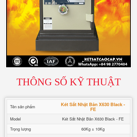
THÔNG SỐ KỸ THUẬT
Két Sắt Nhật Bản X630 Black -
Tên sản phẩm
FE
Model
Két Sắt Nhật Bản X630 Black - FE
Trọng lượng
60Kg ± 10Kg