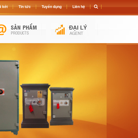
 két
Tin tức
Tuyển dụng
Liên hệ