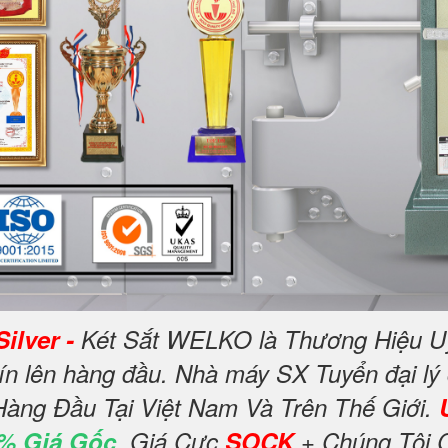
ilver -
Két Sắt WELKO là Thương Hiệu U
ín lên hàng đầu. Nhà máy SX Tuyển đại lý
Hàng Đầu Tại Việt Nam Và Trên Thế Giới.
% Giá Gốc
, Giá Cực
SOCK
+ Chúng Tôi 