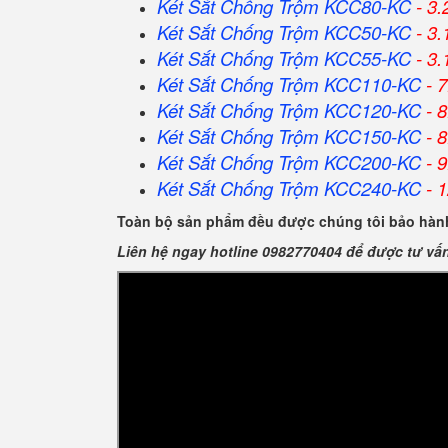
Két Sắt Chống Trộm KCC80-KC
- 3.
Két Sắt Chống Trộm KCC50-KC
- 3.
Két Sắt Chống Trộm KCC55-KC
- 3.
Két Sắt Chống Trộm KCC110-KC
- 7
Két Sắt Chống Trộm KCC120-KC
- 8
Két Sắt Chống Trộm KCC150-KC
- 8
Két Sắt Chống Trộm KCC200-KC
- 9
Két Sắt Chống Trộm KCC240-KC
- 1
Toàn bộ sản phẩm đều được chúng tôi bảo hành
Liên hệ ngay hotline 0982770404 để được tư vấ