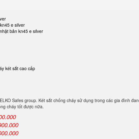
lver
kn45 e silver
 nhật bản kn45 e silver
y két sắt cao cấp
LKO Safes group. Két sắt chống cháy sử dụng trong các gia đình đan
ống cháy tốt được nữa.
00.000
900.000
000.000