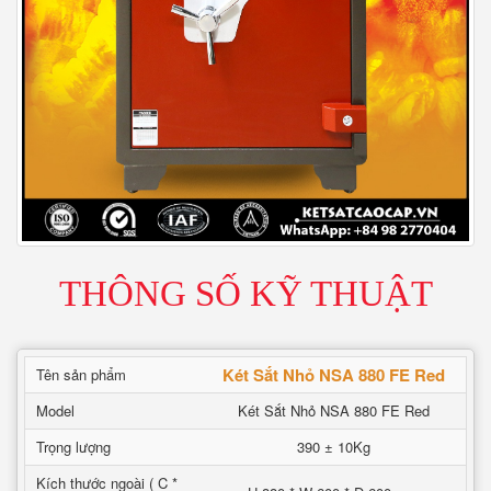
THÔNG SỐ KỸ THUẬT
Két Sắt Nhỏ NSA 880 FE Red
Tên sản phẩm
Model
Két Sắt Nhỏ NSA 880 FE Red
Trọng lượng
390 ± 10Kg
Kích thước ngoài ( C *