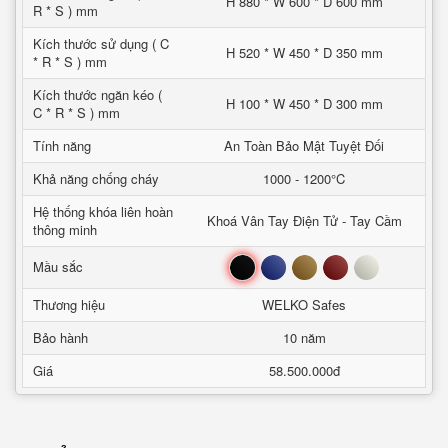
H 880 * W 600 * D 600 mm
R * S ) mm
Kích thước sử dụng ( C
H 520 * W 450 * D 350 mm
* R * S ) mm
Kích thước ngăn kéo (
H 100 * W 450 * D 300 mm
C * R * S ) mm
Tính năng
An Toàn Bảo Mật Tuyệt Đối
Khả năng chống cháy
1000 - 1200°C
Hệ thống khóa liên hoàn
Khoá Vân Tay Điện Tử - Tay Cầm
thông minh
Đen
Xanh
Nâu
Đỏ
Trắng
Mầu sắc
Thương hiệu
WELKO Safes
Bảo hành
10 năm
Giá
58.500.000đ