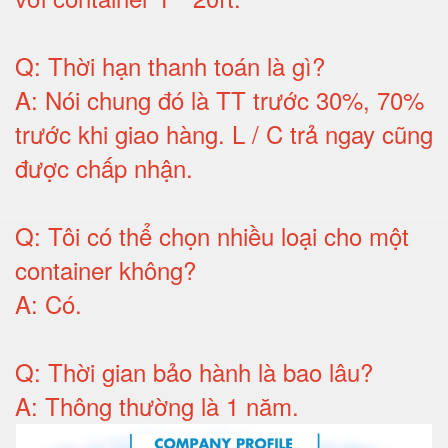
Q:
Thời hạn thanh toán là gì
?
A:
Nói chung đó là TT trước 30%, 70%
trước khi giao hàng.
L / C trả ngay cũng
được chấp nhận
.
Q:
Tôi có thể chọn nhiều loại cho một
container không
?
A:
Có
.
Q: T
hời gian bảo hành
là bao lâu?
A: Thông thường là 1 năm.