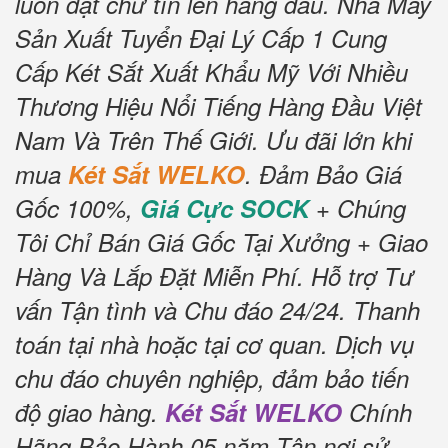
luôn đặt chữ tín lên hàng đầu.
Nhà Máy
Sản Xuất Tuyển Đại Lý Cấp 1 Cung
Cấp Két Sắt Xuất Khẩu Mỹ Với Nhiều
Thương Hiệu Nổi Tiếng Hàng Đầu Việt
Nam Và Trên Thế Giới.
Ưu đãi lớn khi
mua
Két Sắt WELKO
.
Đảm Bảo Giá
Gốc 100%,
Giá Cực SOCK
+ Chúng
Tôi Chỉ Bán Giá Gốc Tại Xưởng + Giao
Hàng Và Lắp Đặt Miễn Phí
.
Hỗ trợ Tư
vấn Tận tình và Chu đáo 24/24.
Thanh
toán tại nhà hoặc tại cơ quan.
Dịch vụ
chu đáo chuyên nghiệp, đảm bảo tiến
độ giao hàng.
Két Sắt WELKO
Chính
Hãng Bảo Hành 05 năm Tận nơi sử