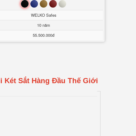
Đen
Xanh
Nâu
Đỏ
Trắng
WELKO Safes
10 năm
55.500.000đ
i Két Sắt Hàng Đầu Thế Giới