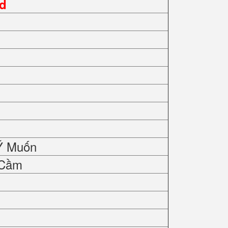
ed
Ý Muốn
 Cầm