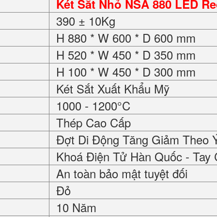
Két Sắt Nhỏ NSA 880 LED R
390 ± 10Kg
H 880 * W 600 * D 600 mm
H 520 * W 450 * D 350 mm
H 100 * W 450 * D 300 mm
Két Sắt Xuất Khẩu Mỹ
1000 - 1200°C
Thép Cao Cấp
Đợt Di Động Tăng Giảm Theo 
Khoá Điện Tử Hàn Quốc - Tay
An toàn bảo mật tuyệt đối
Đỏ
10 Năm