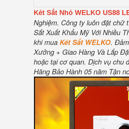
Két Sắt Nhỏ WELKO US88 L
Nghiệm.
Công ty luôn đặt chữ t
Sắt Xuất Khẩu Mỹ Với Nhiều T
khi mua
Két Sắt WELKO
.
Đảm
Xưởng + Giao Hàng Và Lắp Đặ
hoặc tại cơ quan.
Dịch vụ chu 
Hãng Bảo Hành 05 năm Tận nơi 