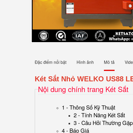
Đặc điểm nổi bật
Hình ảnh
Mô tả
Vid
Két Sắt Nhỏ WELKO US88 L
Nội dung chính trang Két Sắt
1 - Thông Số Kỹ Thuật
2 - Tính Năng Két Sắt
3 - Câu Hỏi Thường Gặp
4 - Báo Giá