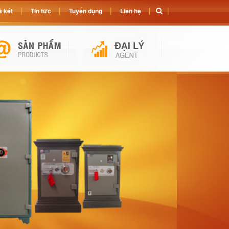
 két
Tin tức
Tuyển dụng
Liên hệ