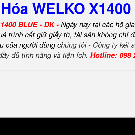
h Hóa WELKO X1400
1400 BLUE - DK -
Ngày nay tại các hộ gi
quá trình cất giữ giấy tờ, tài sản không ch
u của người dùng c
húng tôi - Công ty két
đầy đủ tính năng và tiện ích.
Hotline: 098