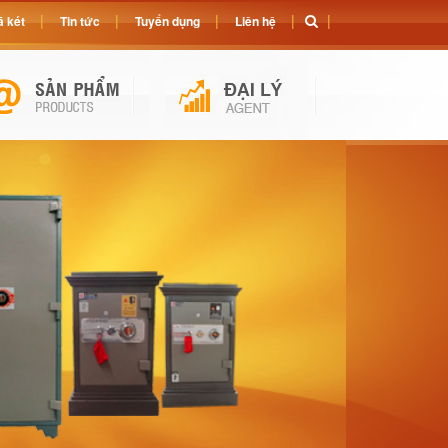
 két
Tin tức
Tuyển dụng
Liên hệ