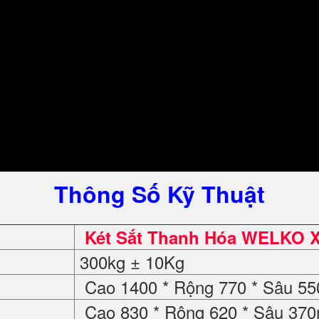
Thông Số Kỹ Thuật
Két Sắt Thanh Hóa WELKO X
300kg ± 10Kg
Cao 1400 * Rộng 770 * Sâu 5
Cao 830 * Rộng 620 * Sâu 37