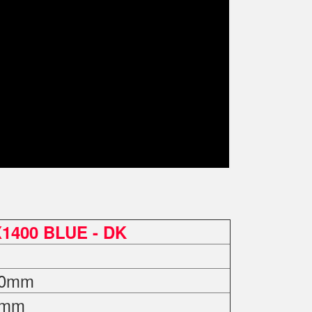
1400 BLUE - DK
50mm
0mm