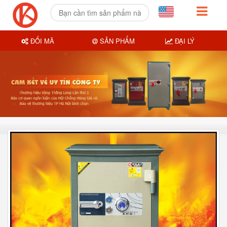
ĐỔI MÃ
SẢN PHẨM
ĐẠI LÝ