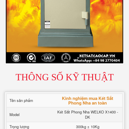
THÔNG SỐ KỸ THUẬT
Kinh nghiệm mua Két Sắt
Tên sản phẩm
Phong Nha an toàn
Két Sắt Phong Nha WELKO X1400 -
Model
DK
Trọng lượng
300kg ± 10Kg