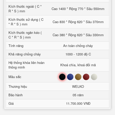
Kích thước ngoài ( C *
Cao 1400 * Rộng 770 * Sâu 550mm
R * S ) mm
Kích thước sử dụng ( C
Cao 830 * Rộng 620 * Sâu 370mm
* R * S ) mm
Kích thước ngăn kéo (
Cao 380 * Rộng 620 * Sâu 330mm
C * R * S ) mm
Tính năng
An toàn chống cháy
Khả năng chống cháy
1000 - 1200 độ C
Hệ thống khóa liên hoàn
Khoá chìa, khoá đổi mã
thông minh
Đen
Xanh
Nâu
Đỏ
Trắng
Mầu sắc
Thương hiệu
WELKO
Bảo hành
05 năm
Giá
11.700.000 VNĐ