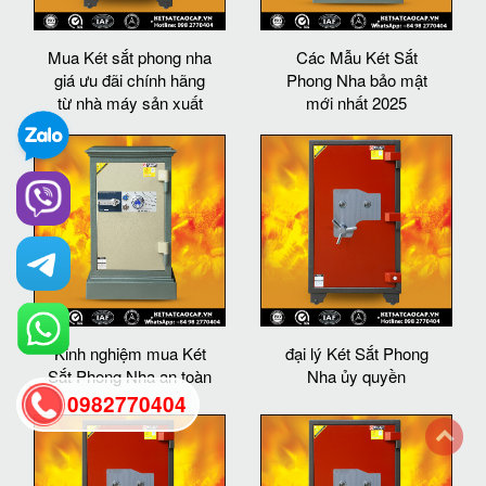
Mua Két sắt phong nha
Các Mẫu Két Sắt
giá ưu đãi chính hãng
Phong Nha bảo mật
từ nhà máy sản xuất
mới nhất 2025
Kinh nghiệm mua Két
đại lý Két Sắt Phong
Sắt Phong Nha an toàn
Nha ủy quyền
0982770404
back