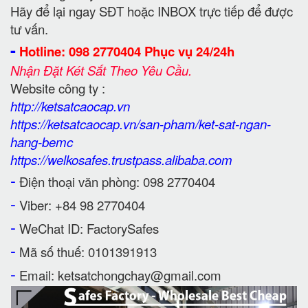
Hãy để lại ngay SĐT hoặc INBOX trực tiếp để được
tư vấn.
-
Hotline: 098 2770404 Phục vụ 24/24h
Nhận Đặt Két Sắt Theo Yêu Cầu.
Website công ty :
http://ketsatcaocap.vn
https://ketsatcaocap.vn/san-pham/ket-sat-ngan-
hang-bemc
https://welkosafes.trustpass.alibaba.com
-
Điện thoại văn phòng: 098 2770404
-
Viber: +84 98 2770404
-
WeChat ID: FactorySafes
-
Mã số thuế: 0101391913
-
Email: ketsatchongchay@gmail.com