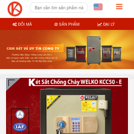
ĐỔI MÃ
SẢN PHẨM
ĐẠI LÝ