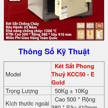
Thông Số Kỹ Thuật
Két Sắt Phong
Model
Thuỷ KCC50 - E
Gold
Trọng Lượng
50Kg ± 10Kg
Cao 500 * Rộng
Kích thước ngoài
380 * Sâu 410mm