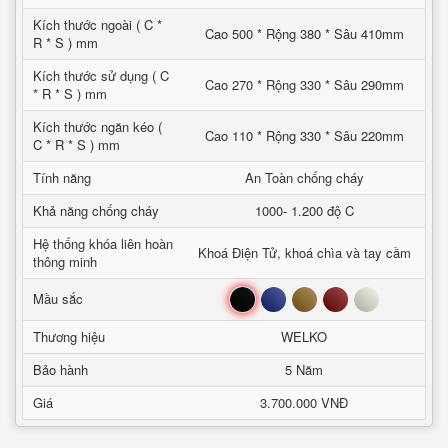
Kích thước ngoài ( C *
Cao 500 * Rộng 380 * Sâu 410mm
R * S ) mm
Kích thước sử dụng ( C
Cao 270 * Rộng 330 * Sâu 290mm
* R * S ) mm
Kích thước ngăn kéo (
Cao 110 * Rộng 330 * Sâu 220mm
C * R * S ) mm
Tính năng
An Toàn chống cháy
Khả năng chống cháy
1000- 1.200 độ C
Hệ thống khóa liên hoàn
Khoá Điện Tử, khoá chìa và tay cầm
thông minh
Đen
Xanh
Nâu
Đỏ
Trắng
Mầu sắc
Thương hiệu
WELKO
Bảo hành
5 Năm
Giá
3.700.000 VNĐ