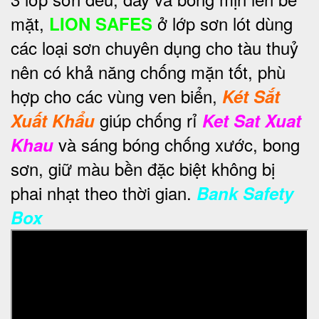
mặt,
ở lớp sơn lót dùng
LION SAFES
các loại sơn chuyên dụng cho tàu thuỷ
nên có khả năng chống mặn tốt, phù
hợp cho các vùng ven biển,
Két Sắt
giúp chống rỉ
Xuất Khẩu
Ket Sat Xuat
và sáng bóng chống xước, bong
Khau
sơn, giữ màu bền đặc biệt không bị
phai nhạt theo thời gian.
Bank Safety
Box