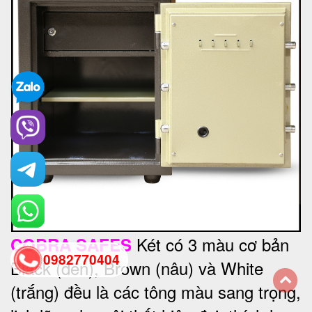
Két có 3 màu cơ bản
COBRA SAFES
0982770404
Black (đen), Brown (nâu) và White
(trắng) đều là các tông màu sang trọng,
back