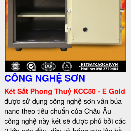
CÔNG NGHỆ SƠN
Két Sắt Phong Thuỷ KCC50 - E Gold
được sử dụng công nghệ sơn vân búa
nano theo tiêu chuẩn của Châu Âu
công nghệ này két sẽ được phủ bởi các
3 lớp sơn đều, dày và bóng mịn lên bề