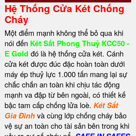
Hệ Thống Cửa Két Chống
Cháy
Một điểm mạnh không thể bỏ qua khi
nói đến
Két Sắt Phong Thuỷ KCC50 -
đó là hệ thống cửa két. Cánh
E Gold
cửa két được đúc đặc hoàn toàn dưới
máy ép thuỷ lực 1.000 tấn mang lại sự
chắc chắn an toàn khi chịu tác động
mạnh va đập từ bên ngoài, có thiết kế
bậc tam cấp chống lửa loè.
Két Sắt
và cùng lớp chống cháy bảo
Gia Đình
vệ sự an toàn cho tài sản bên trong khi
xảy ra sự cố cháy nổ.
SAFE IN SAFES