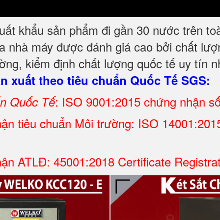
t khẩu sản phẩm đi gần 30 nước trên toàn t
a nhà máy được đánh giá cao bởi chất lượn
ng, kiểm định chất lượng quốc tế uy tín n
 xuất theo tiêu chuẩn Quốc Tế SGS:
: ISO 9001:2015 chứng nhận s
ẩn Quốc Tế
ận tiêu chuẩn Môi trường: ISO 14001:2015 
ận ATLĐ: 45001:2018 Certificate Registra