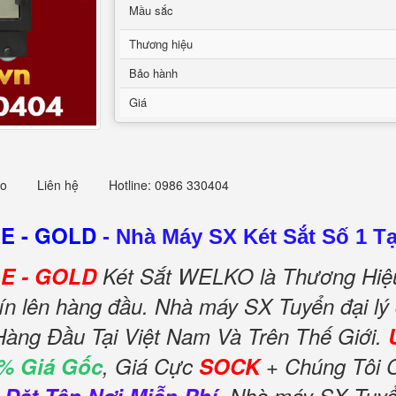
Mầu sắc
Thương hiệu
Bảo hành
Giá
eo
Liên hệ
Hotline: 0986 330404
 E - GOLD
-
Nhà Máy SX Két Sắt Số 1 T
 E - GOLD
Két Sắt WELKO là Thương Hiệ
ín lên hàng đầu. Nhà máy SX Tuyển đại lý
Hàng Đầu Tại Việt Nam Và Trên Thế Giới.
% Giá Gốc
, Giá Cực
SOCK
+ Chúng Tôi 