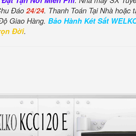
 Đặt Tận Nơi Miễn Phí
. Nhà máy SX Tuyển
 Chu Đáo
24/24
. Thanh Toán Tại Nhà hoặc t
 Độ Giao Hàng.
Bảo Hành Két Sắt WELK
rọn Đời
.