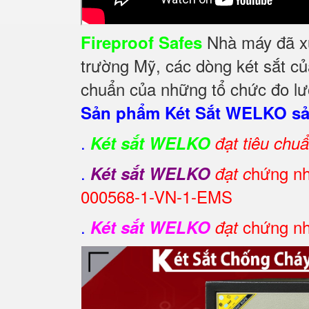
Nhà máy đã xuấ
Fireproof Safes
trường Mỹ, các dòng két sắt củ
chuẩn của những tổ chức đo lườ
Sản phẩm Két Sắt WELKO sản
.
Két sắt WELKO
đạt tiêu chu
.
hứng nh
Két sắt WELKO
đạt c
000568-1-VN-1-EMS
.
chứng nh
Két sắt WELKO
đạt