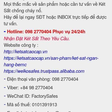
Mọi thắc mắc về sản phẩm hoặc cần tư vấn về Két
Sắt chống cháy nổ.
Hãy để lại ngay SĐT hoặc INBOX trực tiếp để được
tư vấn.
-
Hotline: 098 2770404 Phục vụ 24/24h
Nhận Đặt Két Sắt Theo Yêu Cầu.
Website công ty :
http://ketsatcaocap.vn
https://ketsatcaocap.vn/san-pham/ket-sat-ngan-
hang-bemc
https://welkosafes.trustpass.alibaba.com
-
Điện thoại văn phòng: 098 2770404
-
Viber: +84 98 2770404
-
WeChat ID: FactorySafes
-
Mã số thuế: 0101391913