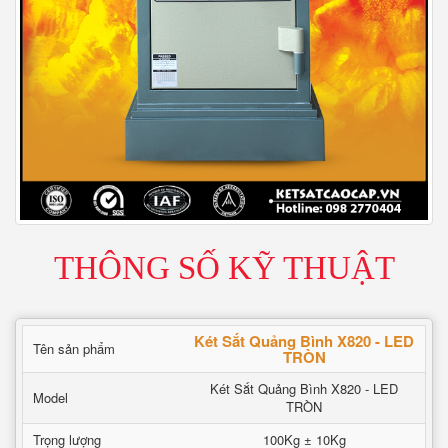
THÔNG SỐ KỸ THUẬT
Két Sắt Quảng Bình X820 - LED
Tên sản phẩm
TRÒN
Két Sắt Quảng Bình X820 - LED
Model
TRÒN
Trọng lượng
100Kg ± 10Kg