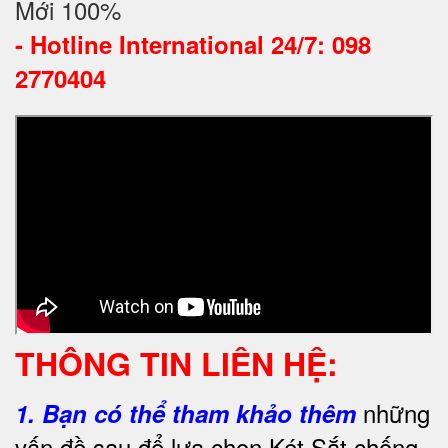
Mới 100%
-
Hotline International 24/7: 098
2770404
THÔNG TIN LIÊN HỆ:
những
1.
Bạn có thể tham khảo thêm
vấn đề sau để lựa chọn Két Sắt chống