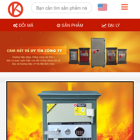
ĐỔI MÃ
SẢN PHẨM
ĐẠI LÝ