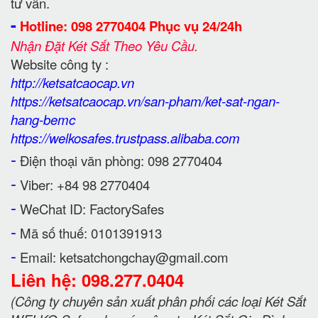
tư vấn.
-
Hotline: 098 2770404 Phục vụ 24/24h
Nhận Đặt Két Sắt Theo Yêu Cầu.
Website công ty :
http://ketsatcaocap.vn
https://ketsatcaocap.vn/san-pham/ket-sat-ngan-
hang-bemc
https://welkosafes.trustpass.alibaba.com
-
Điện thoại văn phòng: 098 2770404
-
Viber: +84 98 2770404
-
WeChat ID: FactorySafes
-
Mã số thuế: 0101391913
-
Email: ketsatchongchay@gmail.com
Liên hệ: 098.277.0404
(Công ty chuyên sản xuất phân phối các loại Két Sắt