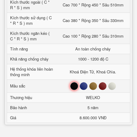
Kích thước ngoài ( C *
Cao 700 * Rộng 450 * Sâu 510mm
R * S ) mm
Kích thước sử dụng ( C
Cao 380 * Rộng 350 * Sâu 330mm
* R * S ) mm
Kích thước ngăn kéo (
Cao 100 * Rộng 280 * Sâu 310mm
C * R * S ) mm
Tính năng
An toàn chống cháy
Khả năng chống cháy
1000 - 1200 độ C
Hệ thống khóa liên hoàn
Khoá Điện Tử, Khoá Chìa.
thông minh
Đen
Xanh
Nâu
Đỏ
Trắng
Mầu sắc
Thương hiệu
WELKO
Bảo hành
5 năm
Giá
8.600.000 VNĐ