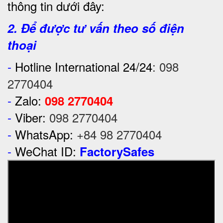
thông tin dưới đây:
2. Để được tư vấn theo số điện
thoại
-
Hotline International 24/24
:
098
2770404
-
Zalo:
098 2770404
-
Viber:
098 2770404
-
WhatsApp:
+84 98 2770404
-
WeChat ID:
FactorySafes