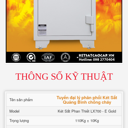
THÔNG SỐ KỸ THUẬT
Tuyển đại lý phân phối Két Sắt
Tên sản phẩm
Quảng Bình chống cháy
Model
Két Sắt Phan Thiết LX700 - E Gold
Trọng lượng
110Kg ± 10Kg