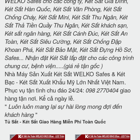
WELKO Safes cho các công ty, Két Sắt Gia Đình,
Két Sắt Hàn Quốc, Két Sắt Văn Phòng, Két Sắt
Chống Cháy, Két Sắt Mini, Két Sắt Thu Ngân, Két
Sắt Thả Tiền Quầy Thu Ngân, Két Sắt khách sạn,
Két sắt ngân hàng, Két Sắt Cánh Đúc, Két Sắt An
Toàn, Két Sắt Siêu Cường, Két Sắt Chống Đập
Khoan Phá, Két Sắt Bảo Mật, Két Sắt Đựng Hồ Sơ,
Safes... Nhận đặt Két Sắt lắp đặt cho các công trình
chung cư, bệnh viện.....(giá rẻ tận gốc )
Nhà Máy Sản Xuất Két Sắt WELKO Safes & Két
Bạc - Két Sắt Xuất Khẩu Mỹ Lớn Nhất Việt Nam.
Phục vụ tận tình chu đáo 24/24:
098 2770404
giao
hàng tận nơi. Kể cả ngày lễ.
"
Luôn luôn mang lại sự hài lòng mong đợi đến
khách hàng
"
Tủ Sắt - Két Sắt Giao Hàng Miễn Phí Toàn Quốc