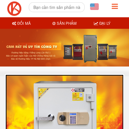
ĐỔI MÃ
SẢN PHẨM
ĐẠI LÝ