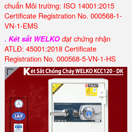
chuẩn Môi trường: ISO 14001:2015
Certificate Registration No. 000568-1-
VN-1-EMS
.
chứng nhận
Két sắt WELKO
đạt
ATLĐ: 45001:2018 Certificate
Registration No. 000568-5-VN-1-HS