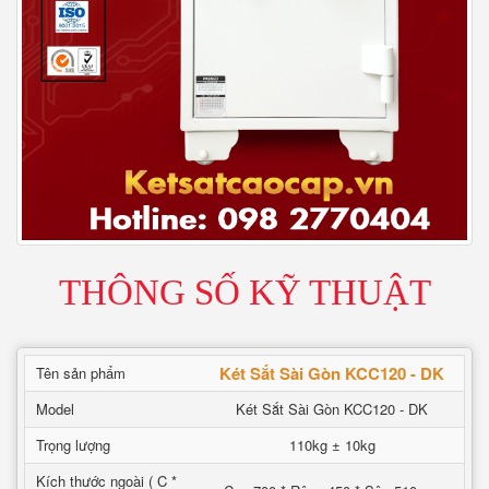
THÔNG SỐ KỸ THUẬT
Két Sắt Sài Gòn KCC120 - DK
Tên sản phẩm
Model
Két Sắt Sài Gòn KCC120 - DK
Trọng lượng
110kg ± 10kg
Kích thước ngoài ( C *