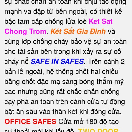
sự chắc chắn an toàn khi chịu tác động
mạnh va đập từ bên ngoài, có thiết kế
bậc tam cấp chống lửa loè
Ket Sat
.
và
Chong Trom
Két Sắt Gia Đình
cùng lớp chống cháy bảo vệ sự an toàn
cho tài sản bên trong khi xảy ra sự cố
cháy nổ
. Trên cánh 2
SAFE IN SAFES
bản lề ngoài, hệ thống chốt hai chiều
bằng chốt đặc mạ sáng bóng thẩm mỹ
cao nhưng cũng rất chắc chắn chống
cạy phá an toàn trên cánh cửa tự động
bật ăn sâu vào thân két khi đóng cửa.
Cửa mở 180 độ tạo
OFFICE SAFES
sự thoải mái khi lấy đồ.
TWO DOOR