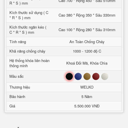
Cao 700 * Rộng 450 * Sâu 510mm
R * S ) mm
Kích thước sử dụng ( C
Cao 380 * Rộng 350 * Sâu 330mm
* R * S ) mm
Kích thước ngăn kéo (
Cao 100 * Rộng 280 * Sâu 310mm
C * R * S ) mm
Tính năng
An Toàn Chống Cháy
Khả năng chống cháy
1000 - 1200 độ C
Hệ thống khóa liên hoàn
Khoá Đổi Mã, Khóa Chìa
thông minh
Đen
Xanh
Nâu
Đỏ
Trắng
Mầu sắc
Thương hiệu
WELKO
Bảo hành
5 Năm
Giá
5.500.000 VNĐ