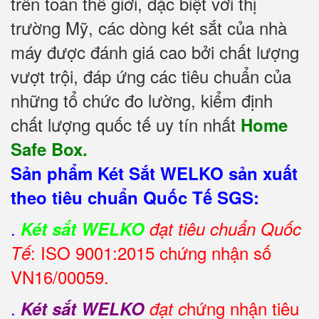
trên toàn thế giới, đặc biệt với thị
trường Mỹ, các dòng két sắt của nhà
máy được đánh giá cao bởi chất lượng
vượt trội, đáp ứng các tiêu chuẩn của
những tổ chức đo lường, kiểm định
chất lượng quốc tế uy tín nhất
Home
Safe Box.
Sản phẩm Két Sắt WELKO sản xuất
theo tiêu chuẩn Quốc Tế SGS:
.
Két sắt WELKO
đạt tiêu chuẩn Quốc
: ISO 9001:2015 chứng nhận số
Tế
VN16/00059.
.
hứng nhận tiêu
Két sắt WELKO
đạt c