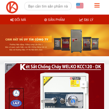
ĐỔI MÃ
SẢN PHẨM
ĐẠI LÝ