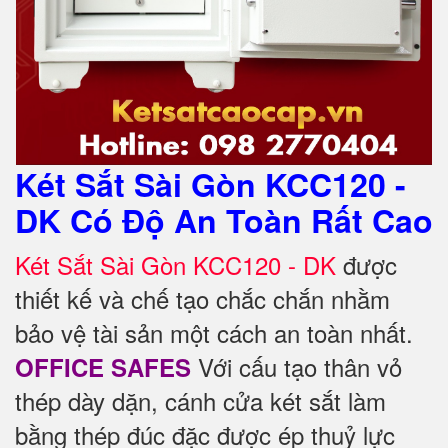
Két Sắt Sài Gòn KCC120 -
DK Có Độ An Toàn Rất Cao
Két Sắt Sài Gòn KCC120 - DK
được
thiết kế và chế tạo chắc chắn nhằm
bảo vệ tài sản một cách an toàn nhất.
Với cấu tạo thân vỏ
OFFICE SAFES
thép dày dặn, cánh cửa két sắt làm
bằng thép đúc đặc được ép thuỷ lực