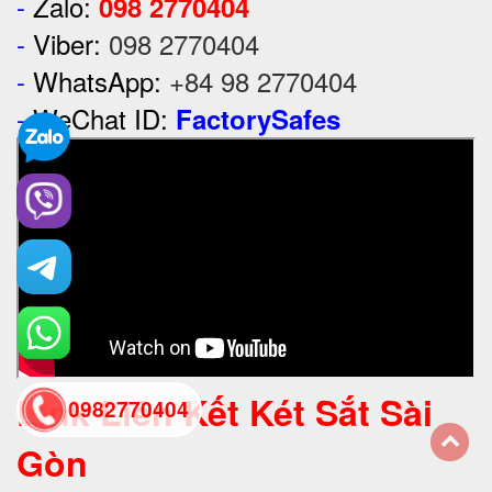
-
Zalo:
098 2770404
-
Viber:
098 2770404
-
WhatsApp:
+84 98 2770404
-
WeChat ID:
FactorySafes
Link Liên Kết Két Sắt Sài
0982770404
Gòn
back