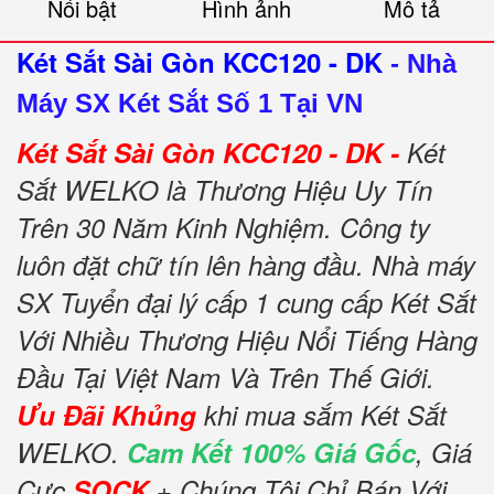
Nổi bật
Hình ảnh
Mô tả
Két Sắt Sài Gòn KCC120 - DK
-
Nhà
Máy SX Két Sắt Số 1 Tại VN
Két Sắt Sài Gòn KCC120 - DK -
Két
Sắt WELKO là Thương Hiệu Uy Tín
Trên 30 Năm Kinh Nghiệm. Công ty
luôn đặt chữ tín lên hàng đầu. Nhà máy
SX Tuyển đại lý cấp 1 cung cấp Két Sắt
Với Nhiều Thương Hiệu Nổi Tiếng Hàng
Đầu Tại Việt Nam Và Trên Thế Giới.
Ưu Đãi Khủng
khi mua sắm Két Sắt
WELKO.
Cam Kết 100% Giá Gốc
, Giá
Cực
SOCK
+ Chúng Tôi Chỉ Bán Với