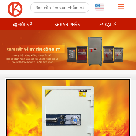
ĐỔI MÃ
SẢN PHẨM
ĐẠI LÝ