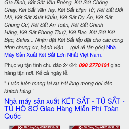
Gia Đình, Két Sắt Văn Phòng, Két Sắt Chống
Cháy, Két Sắt Vân Tay, Két Sắt Điện Tử, Két Sắt Đổi
Mã, Két Sắt Xuất Khẩu, Két Sắt Dự Án, Két Sắt
Chung Cư, Két Sắt An Toàn, Két Sắt Chính
Hãng, Két Sắt Phong Thuỷ, Két Bạc, Két Sắt Két
Bạc, Safes... Nhận đặt Két Sắt lắp đặt cho các công
trình chung cư, bệnh viện.....(giá rẻ tận gốc)
Nhà
Máy Sản Xuất Két Sắt Lớn Nhất Việt Nam.
Phục vụ tận tình chu đáo 24/24:
098 2770404
giao
hàng tận nơi. Kể cả ngày lễ.
"
Luôn luôn mang lại sự hài lòng mong đợi đến
khách hàng
"
Nhà máy sản xuất KÉT SẮT - TỦ SẮT -
TỦ HỒ SƠ Giao Hàng Miễn Phí Toàn
Quốc