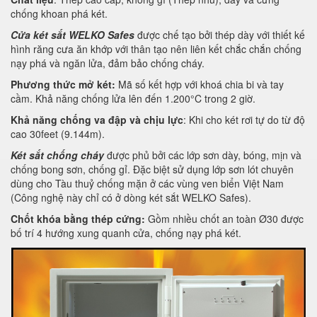
chống khoan phá két.
Cửa két sắt WELKO Safes
được chế tạo bởi thép dày với thiết kế
hình răng cưa ăn khớp với thân tạo nên liên kết chắc chắn chống
nạy phá và ngăn lửa, đảm bảo chống cháy.
Phương thức mở két:
Mã số kết hợp với khoá chia bi và tay
cầm. Khả năng chống lửa lên đến 1.200°C trong 2 giờ.
Khả năng chống va đập và chịu lực
: Khi cho két rơi tự do từ độ
cao 30feet (9.144m).
Két sắt chống cháy
được phủ bởi các lớp sơn dày, bóng, mịn và
chống bong sơn, chống gỉ. Đặc biệt sử dụng lớp sơn lót chuyên
dùng cho Tàu thuỷ chống mặn ở các vùng ven biển Việt Nam
(Công nghệ này chỉ có ở dòng két sắt WELKO Safes).
Chốt khóa bằng thép cứng:
Gồm nhiều chốt an toàn Ø30 được
bố trí 4 hướng xung quanh cửa, chống nạy phá két.