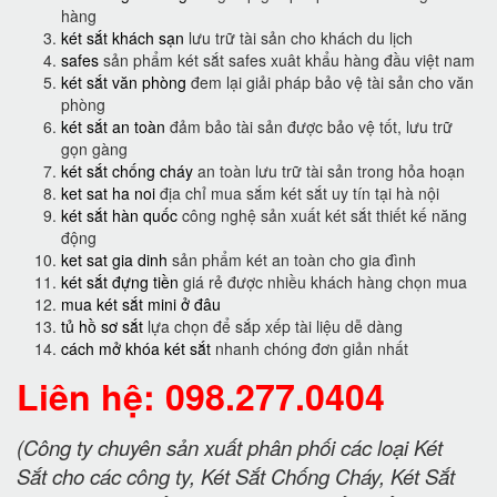
hàng
két sắt khách sạn
lưu trữ tài sản cho khách du lịch
safes
sản phẩm két sắt safes xuât khẩu hàng đầu việt nam
két sắt văn phòng
đem lại giải pháp bảo vệ tài sản cho văn
phòng
két sắt an toàn
đảm bảo tài sản được bảo vệ tốt, lưu trữ
gọn gàng
két sắt chống cháy
an toàn lưu trữ tài sản trong hỏa hoạn
ket sat ha noi
địa chỉ mua sắm két sắt uy tín tại hà nội
két sắt hàn quốc
công nghệ sản xuất két sắt thiết kế năng
động
ket sat gia dinh
sản phẩm két an toàn cho gia đình
két sắt đựng tiền
giá rẻ được nhiều khách hàng chọn mua
mua két sắt mini ở đâu
tủ hồ sơ sắt
lựa chọn để sắp xếp tài liệu dễ dàng
cách mở khóa két sắt
nhanh chóng đơn giản nhất
Liên hệ: 098.277.0404
(Công ty chuyên sản xuất phân phối các loại Két
Sắt cho các công ty, Két Sắt Chống Cháy, Két Sắt