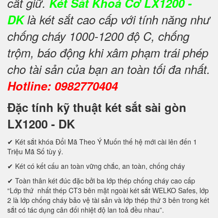
cất giữ.
Két Sắt Khoá Cơ LX1200 -
DK
là két sắt cao cấp với tính năng như
chống cháy 1000-1200 độ C, chống
trộm, báo động khi xâm phạm trái phép
cho tài sản của bạn an toàn tối đa nhất.
Hotline: 0982770404
Đặc tính kỹ thuật két sắt sài gòn
LX1200 - DK
✔ Két sắt khóa Đổi Mã Theo Ý Muốn thế hệ mới cài lên đến 1
Triệu Mã Số tùy ý.
✔ Két có kết cấu an toàn vững chắc, an toàn, chống cháy
✔ Toàn thân két đúc đặc bởi ba lớp thép chống cháy cao cấp
“Lớp thứ nhất thép CT3 bên mặt ngoài két sắt WELKO Safes, lớp
2 là lớp chống cháy bảo vệ tài sản và lớp thép thứ 3 bên trong két
sắt có tác dụng cân đối nhiệt độ lan toả đều nhau”.