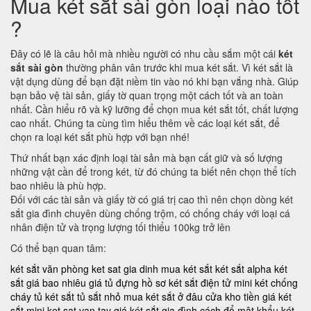
Mua két sắt sài gòn loại nào tốt
?
Đây có lẽ là câu hỏi mà nhiều người có nhu cầu sắm một cái
két
sắt sài gòn
thường phân vân trước khi mua két sắt. Vì két sắt là
vật dụng dùng để bạn đặt niềm tin vào nó khi bạn vắng nhà. Giúp
bạn bảo vệ tài sản, giấy tờ quan trọng một cách tốt và an toàn
nhất. Cần hiểu rõ và kỹ lưỡng để chọn mua két sắt tốt, chất lượng
cao nhất. Chúng ta cùng tìm hiểu thêm về các loại két sắt, để
chọn ra loại két sắt phù hợp với bạn nhé!
Thứ nhất bạn xác định loại tài sản mà bạn cất giữ và số lượng
những vật cần để trong két, từ đó chúng ta biết nên chọn thể tích
bao nhiêu là phù hợp.
Đối với các tài sản và giấy tờ có giá trị cao thì nên chọn dòng két
sắt gia đình chuyên dùng chống trộm, có chống cháy với loại cá
nhân điện tử và trọng lượng tối thiểu 100kg trở lên
Có thể bạn quan tâm:
két sắt văn phòng
ket sat gia dinh
mua két sắt
két sắt alpha
két
sắt giá bao nhiêu
giá tủ đựng hồ sơ
két sắt điện tử mini
két chống
cháy
tủ két sắt
tủ sắt nhỏ
mua két sắt ở đâu
cửa kho tiền
giá két
sắt mini
ket sat van tay
giá két sắt gia đình
cách đổ mật khẩu két