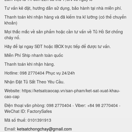
Tư vấn kê đặt, hướng dẫn sử dụng, bảo hành tại nhà miễn phí.
Thanh toán khi nhận hàng và đã kiểm tra kĩ lưỡng (có thể chuyển
khoản)
Mọi thắc mắc về sản phẩm hoặc cần tư vấn về Tủ Hồ Sơ chống
cháy nổ.
Hãy để lại ngay SĐT hoặc IBOX trực tiếp để được tư vấn.
Miễn Phí Ship nhanh toàn quốc
Thanh toán khi nhận hàng.
Hotline: 098 2770404 Phục vụ 24/24h
Nhận Đặt Tủ Sắt Theo Yêu Cầu.
Website: https://ketsatcaocap.vn/san-pham/ket-sat-xuat-khau-
cao-cap
Điện thoại văn phòng: 098 2770404 - Viber: +84 98 2770404 -
WeChat ID: FactorySafes
Mã số thuế: 0101391913
Email:
ketsatchongchay@gmail.com