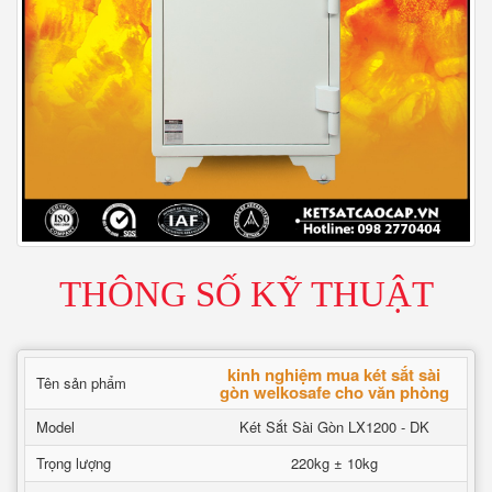
THÔNG SỐ KỸ THUẬT
kinh nghiệm mua két sắt sài
Tên sản phẩm
gòn welkosafe cho văn phòng
Model
Két Sắt Sài Gòn LX1200 - DK
Trọng lượng
220kg ± 10kg