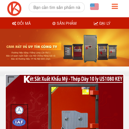
ĐỔI MÃ
SẢN PHẨM
ĐẠI LÝ