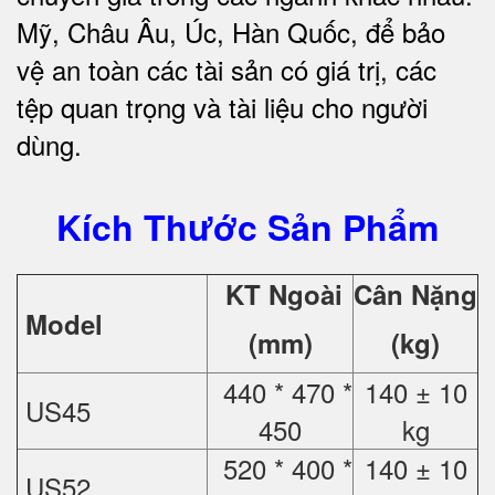
Mỹ, Châu Âu, Úc, Hàn Quốc, để bảo
vệ an toàn các tài sản có giá trị, các
tệp quan trọng và tài liệu cho người
dùng.
Kích Thước Sản Phẩm
KT Ngoài
Cân Nặng
Model
(mm)
(kg)
440 * 470 *
140 ± 10
US45
450
kg
520 * 400 *
140 ± 10
US52