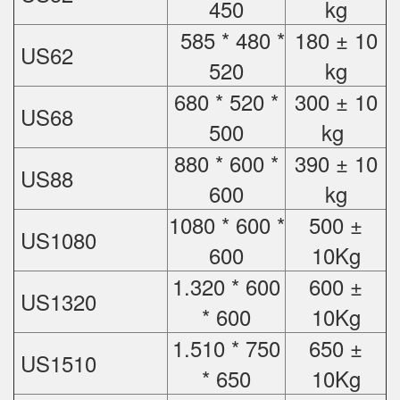
450
kg
585 * 480 *
180 ± 10
US62
520
kg
680 * 520 *
300 ± 10
US68
500
kg
880 * 600 *
390 ± 10
US88
600
kg
1080 * 600 *
500 ±
US1080
600
10Kg
1.320 * 600
600 ±
US1320
* 600
10Kg
1.510 * 750
650 ±
US1510
* 650
10Kg