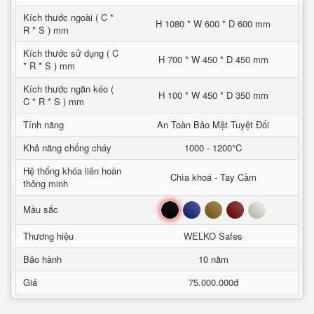
Kích thước ngoài ( C *
H 1080 * W 600 * D 600 mm
R * S ) mm
Kích thước sử dụng ( C
H 700 * W 450 * D 450 mm
* R * S ) mm
Kích thước ngăn kéo (
H 100 * W 450 * D 350 mm
C * R * S ) mm
Tính năng
An Toàn Bảo Mật Tuyệt Đối
Khả năng chống cháy
1000 - 1200°C
Hệ thống khóa liên hoàn
Chìa khoá - Tay Cầm
thông minh
Đen
Xanh
Nâu
Đỏ
Trắng
Mầu sắc
Thương hiệu
WELKO Safes
Bảo hành
10 năm
Giá
75.000.000đ