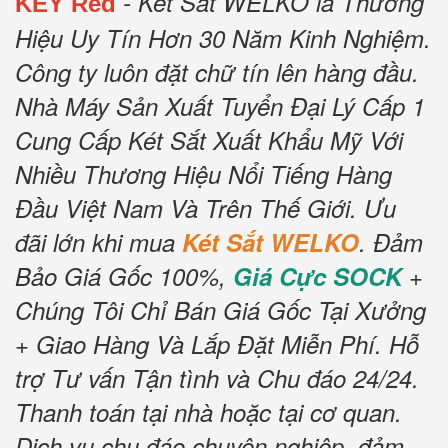
- Két Sắt WELKO là Thương
KEY Red
Hiệu Uy Tín Hơn 30 Năm Kinh Nghiệm.
Công ty luôn đặt chữ tín lên hàng đầu.
Nhà Máy Sản Xuất Tuyển Đại Lý Cấp 1
Cung Cấp Két Sắt Xuất Khẩu Mỹ Với
Nhiều Thương Hiệu Nổi Tiếng Hàng
Đầu Việt Nam Và Trên Thế Giới.
Ưu
đãi lớn khi mua
Két Sắt WELKO
.
Đảm
Bảo Giá Gốc 100%,
Giá Cực SOCK
+
Chúng Tôi Chỉ Bán Giá Gốc Tại Xưởng
+ Giao Hàng Và Lắp Đặt Miễn Phí
.
Hỗ
trợ Tư vấn Tận tình và Chu đáo 24/24.
Thanh toán tại nhà hoặc tại cơ quan.
Dịch vụ chu đáo chuyên nghiệp, đảm