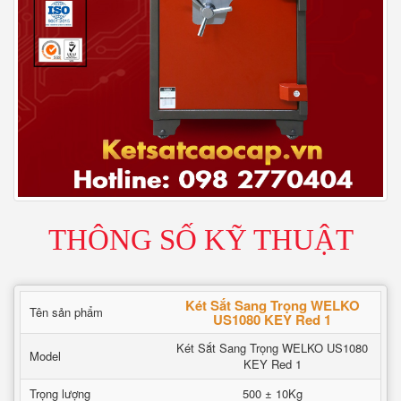
THÔNG SỐ KỸ THUẬT
Két Sắt Sang Trọng WELKO
Tên sản phẩm
US1080 KEY Red 1
Két Sắt Sang Trọng WELKO US1080
Model
KEY Red 1
Trọng lượng
500 ± 10Kg