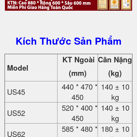
Kích Thước Sản Phẩm
KT Ngoài
Cân Nặng
Model
(mm)
(kg)
440 * 470 *
140 ± 10
US45
450
kg
520 * 400 *
140 ± 10
US52
450
kg
585 * 480 *
180 ± 10
US62