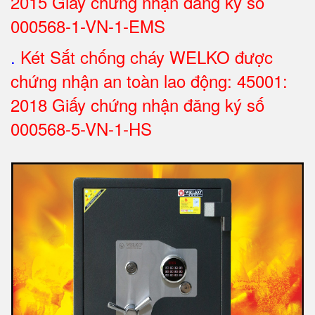
2015 Giấy chứng nhận đăng ký số
000568-1-VN-1-EMS
.
Két Sắt chống cháy WELKO được
chứng nhận an toàn lao động: 45001:
2018 Giấy chứng nhận đăng ký số
000568-5-VN-1-HS