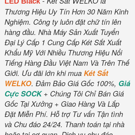
- Két Sắt WELKO là
LED Black
Thương Hiệu Uy Tín Hơn 30 Năm Kinh
Nghiệm.
Công ty luôn đặt chữ tín lên
hàng đầu.
Nhà Máy Sản Xuất Tuyển
Đại Lý Cấp 1 Cung Cấp Két Sắt Xuất
Khẩu Mỹ Với Nhiều Thương Hiệu Nổi
Tiếng Hàng Đầu Việt Nam Và Trên Thế
Giới.
Ưu đãi lớn khi mua
Két Sắt
WELKO
.
Đảm Bảo Giá Gốc 100%,
Giá
Cực SOCK
+ Chúng Tôi Chỉ Bán Giá
Gốc Tại Xưởng + Giao Hàng Và Lắp
Đặt Miễn Phí
.
Hỗ trợ Tư vấn Tận tình
và Chu đáo 24/24.
Thanh toán tại nhà
hoặc tại cơ quan.
Dịch vụ chu đáo