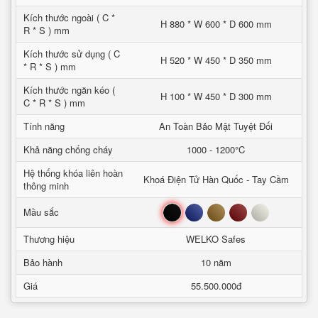
Kích thước ngoài ( C *
H 880 * W 600 * D 600 mm
R * S ) mm
Kích thước sử dụng ( C
H 520 * W 450 * D 350 mm
* R * S ) mm
Kích thước ngăn kéo (
H 100 * W 450 * D 300 mm
C * R * S ) mm
Tính năng
An Toàn Bảo Mật Tuyệt Đối
Khả năng chống cháy
1000 - 1200°C
Hệ thống khóa liên hoàn
Khoá Điện Tử Hàn Quốc - Tay Cầm
thông minh
Đen
Xanh
Nâu
Đỏ
Trắng
Mầu sắc
Thương hiệu
WELKO Safes
Bảo hành
10 năm
Giá
55.500.000đ