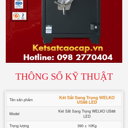
THÔNG SỐ KỸ THUẬT
Két Sắt Sang Trọng WELKO
Tên sản phẩm
US88 LED
Két Sắt Sang Trọng WELKO US88
Model
LED
Trọng lượng
390 ± 10Kg