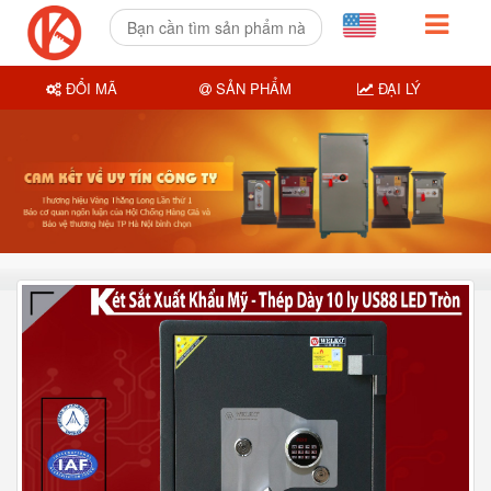
ĐỔI MÃ
SẢN PHẨM
ĐẠI LÝ