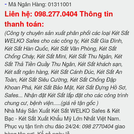
-
Mã Ngân Hàng: 01311001
Liên hệ: 098.277.0404 Thông tin
thanh toán:
(Công ty chuyên sản xuất phân phối các loại Két Sắt
WELKO Safes cho các công ty, Két Sắt Gia Đình,
Két Sắt Hàn Quốc, Két Sắt Văn Phòng, Két Sắt
Chống Cháy, Két Sắt Mini, Két Sắt Thu Ngân, Két
Sắt Thả Tiền Quầy Thu Ngân, Két Sắt khách sạn,
Két sắt ngân hàng, Két Sắt Cánh Đúc, Két Sắt An
Toàn, Két Sắt Siêu Cường, Két Sắt Chống Đập
Khoan Phá, Két Sắt Bảo Mật, Két Sắt Đựng Hồ Sơ,
Safes... Nhận đặt Két Sắt lắp đặt cho các công trình
chung cư, bệnh viện.....(giá rẻ tận gốc )
Nhà Máy Sản Xuất Két Sắt WELKO Safes & Két
Bạc - Két Sắt Xuất Khẩu Mỹ Lớn Nhất Việt Nam.
Phục vụ tận tình chu đáo 24/24:
098 2770404
giao
hàng tận nơi. Kể cả ngày lễ.