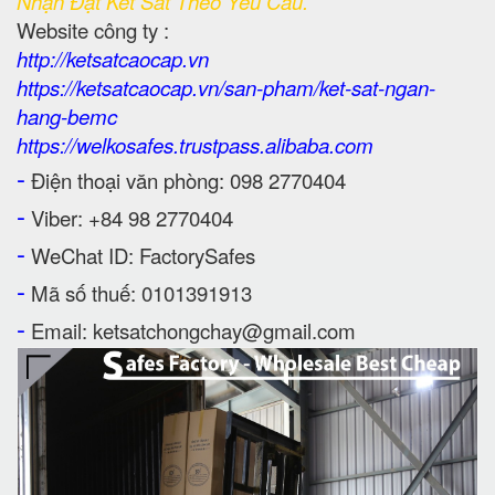
Nhận Đặt Két Sắt Theo Yêu Cầu.
Website công ty :
http://ketsatcaocap.vn
https://ketsatcaocap.vn/san-pham/ket-sat-ngan-
hang-bemc
https://welkosafes.trustpass.alibaba.com
-
Điện thoại văn phòng: 098 2770404
-
Viber: +84 98 2770404
-
WeChat ID: FactorySafes
-
Mã số thuế: 0101391913
-
Email: ketsatchongchay@gmail.com