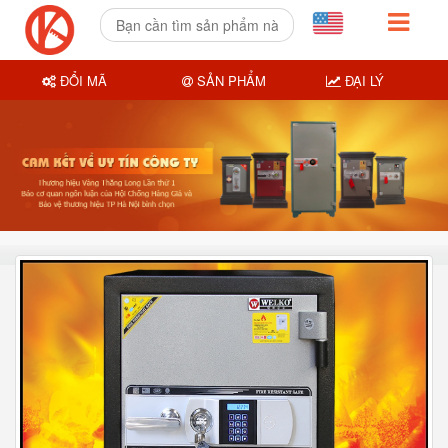
ĐỔI MÃ
SẢN PHẨM
ĐẠI LÝ