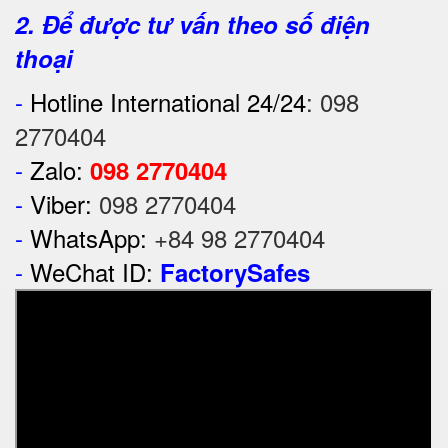
2. Để được tư vấn theo số điện
thoại
-
Hotline International 24/24
:
098
2770404
-
Zalo:
098 2770404
-
Viber:
098 2770404
-
WhatsApp:
+84 98 2770404
-
WeChat ID:
FactorySafes