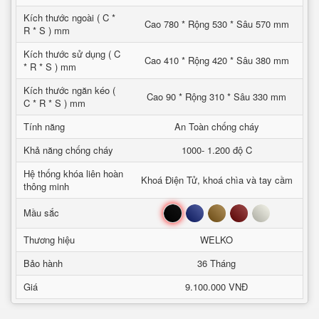
Kích thước ngoài ( C *
Cao 780 * Rộng 530 * Sâu 570 mm
R * S ) mm
Kích thước sử dụng ( C
Cao 410 * Rộng 420 * Sâu 380 mm
* R * S ) mm
Kích thước ngăn kéo (
Cao 90 * Rộng 310 * Sâu 330 mm
C * R * S ) mm
Tính năng
An Toàn chống cháy
Khả năng chống cháy
1000- 1.200 độ C
Hệ thống khóa liên hoàn
Khoá Điện Tử, khoá chìa và tay cầm
thông minh
Đen
Xanh
Nâu
Đỏ
Trắng
Mầu sắc
Thương hiệu
WELKO
Bảo hành
36 Tháng
Giá
9.100.000 VNĐ