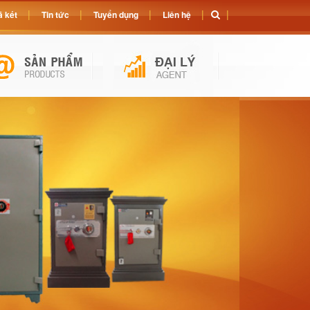
 két
Tin tức
Tuyển dụng
Liên hệ