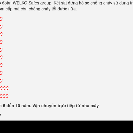
p đoàn WELKO Safes group. Két sắt đựng hồ sơ chống cháy sử dụng t
trộm cắp mà còn chống cháy tốt được nữa.
0
0
0
0
0
0
0
0
0
.000
.000
 5 đến 10 năm. Vận chuyển trực tiếp từ nhà máy
n