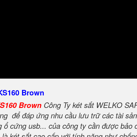
 KS160 Brown
KS160 Brown
Công Ty két sắt WELKO SAFE 
g để đáp ứng nhu cầu lưu trữ các tài sản 
ng ổ cứng usb... của công ty cần được bảo 
là két sắt cao cấp với tính năng như chố