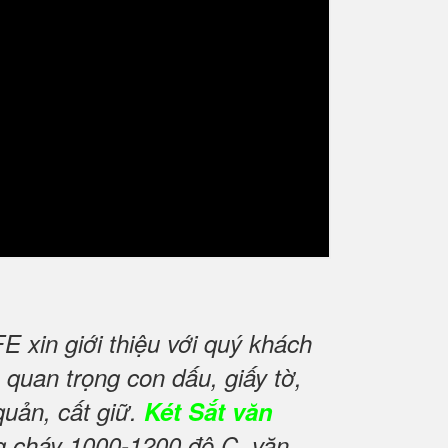
xin giới thiệu với quý khách
quan trọng con dấu, giấy tờ,
quản, cất giữ.
Két Sắt văn
ng cháy 1000-1200 độ C, văn