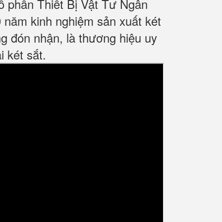
ổ phần Thiết Bị Vật Tư Ngân
 năm kinh nghiệm sản xuất két
g đón nhận, là thương hiệu uy
 két sắt.