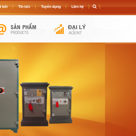
 két
Tin tức
Tuyển dụng
Liên hệ