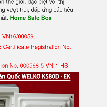
hế giới, đặc biệt với thị
g vượt trội, đáp ứng các tiêu
hất.
Home Safe Box
ố VN16/00059.
Certificate Registration No.
tion No. 000568-5-VN-1-HS