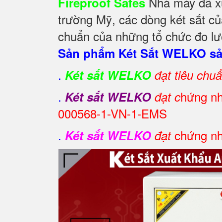
Nhà máy đã xuấ
Fireproof Safes
trường Mỹ, các dòng két sắt củ
chuẩn của những tổ chức đo lườ
Sản phẩm Két Sắt WELKO sản
.
Két sắt WELKO
đạt tiêu chu
.
hứng nh
Két sắt WELKO
đạt c
000568-1-VN-1-EMS
.
chứng nh
Két sắt WELKO
đạt