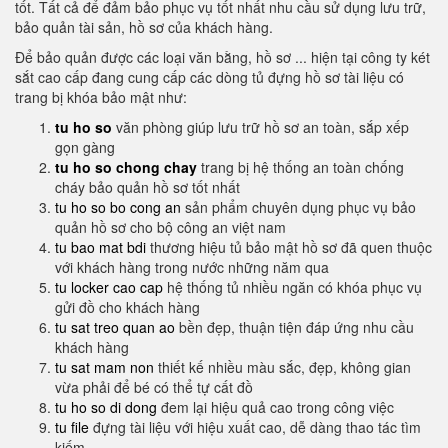
tốt. Tất cả để đảm bảo phục vụ tốt nhất nhu cầu sử dụng lưu trữ,
bảo quản tài sản, hồ sơ của khách hàng.
Để bảo quản được các loại văn bằng, hồ sơ ... hiện tại công ty két
sắt cao cấp đang cung cấp các dòng tủ đựng hồ sơ tài liệu có
trang bị khóa bảo mật như:
tu ho so
văn phòng giúp lưu trữ hồ sơ an toàn, sắp xếp
gọn gàng
tu ho so chong chay
trang bị hệ thống an toàn chống
cháy bảo quản hồ sơ tốt nhất
tu ho so bo cong an
sản phẩm chuyên dụng phục vụ bảo
quản hồ sơ cho bộ công an việt nam
tu bao mat bdi
thương hiệu tủ bảo mật hồ sơ đã quen thuộc
với khách hàng trong nước những năm qua
tu locker cao cap
hệ thống tủ nhiều ngăn có khóa phục vụ
gửi đồ cho khách hàng
tu sat treo quan ao
bền đẹp, thuận tiện đáp ứng nhu cầu
khách hàng
tu sat mam non
thiết kế nhiều màu sắc, đẹp, không gian
vừa phải để bé có thể tự cất đồ
tu ho so di dong
đem lại hiệu quả cao trong công việc
tu file
đựng tài liệu với hiệu xuất cao, dễ dàng thao tác tìm
kiếm