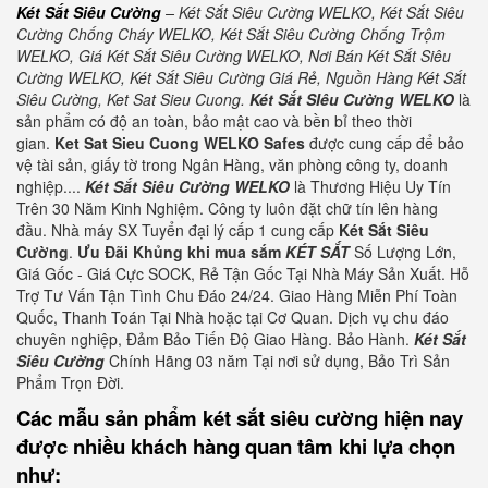
Két Sắt Siêu Cường
– Két Sắt Siêu Cường WELKO, Két Sắt Siêu
Cường Chống Cháy WELKO, Két Sắt Siêu Cường Chống Trộm
WELKO, Giá Két Sắt Siêu Cường WELKO, Nơi Bán Két Sắt Siêu
Cường WELKO, Két Sắt Siêu Cường Giá Rẻ, Nguồn Hàng Két Sắt
Siêu Cường, Ket Sat Sieu Cuong.
Két Sắt SIêu Cường WELKO
là
sản phẩm có độ an toàn, bảo mật cao và bền bỉ theo thời
gian.
Ket Sat Sieu Cuong WELKO Safes
được cung cấp để bảo
vệ tài sản, giấy tờ trong Ngân Hàng, văn phòng công ty, doanh
nghiệp....
Két Sắt Siêu Cường WELKO
là Thương Hiệu Uy Tín
Trên 30 Năm Kinh Nghiệm. Công ty luôn đặt chữ tín lên hàng
đầu. Nhà máy SX Tuyển đại lý cấp 1 cung cấp
Két Sắt Siêu
Cường
.
Ưu Đãi Khủng khi mua sắm
KÉT SẮT
Số Lượng Lớn,
Giá Gốc - Giá Cực SOCK, Rẻ Tận Gốc Tại Nhà Máy Sản Xuất. Hỗ
Trợ Tư Vấn Tận Tình Chu Đáo 24/24. Giao Hàng Miễn Phí Toàn
Quốc, Thanh Toán Tại Nhà hoặc tại Cơ Quan. Dịch vụ chu đáo
chuyên nghiệp, Đảm Bảo Tiến Độ Giao Hàng. Bảo Hành.
Két Sắt
Siêu Cường
Chính Hãng 03 năm Tại nơi sử dụng, Bảo Trì Sản
Phẩm Trọn Đời.
Các mẫu sản phẩm két sắt siêu cường hiện nay
được nhiều khách hàng quan tâm khi lựa chọn
như: