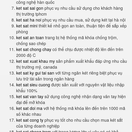
công nghệ hàn quốc
ket sat sai gon
phục vụ nhu cầu sử dụng cho khách hàng
thị trường tphcm
ket sat ha noi
phục vụ nhu cầu mua, sử dụng két tại hà nội
ket sat mini
thiết kế nhỏ gọn an toàn, thuận tiện để sắp xếp
phòng
ket sat an toan
trang bị hệ thống mã khóa chống trộm,
chống sao chép
ket sat chong chay
có thể chịu được nhiệt độ lên đến trên
2000 độ C
ket sat xuat khau my
sản phẩm xuất khẩu đáp ứng nhu cầu
thị trường mỹ, canada
ket sat ky gui tai san
với từng ngăn két riêng biệt phục vụ
lưu trữ tài sản trong ngân hàng
ket sat sieu cuong
được sản xuất với nguyên vật liệu nhập
khẩu 100%
ket sat van tay
sử dụng công nghệ nhận dạng vân tay hiện
đại để mở khóa
ket sat doi ma
với hệ thống mã khóa lên đến trên 1000 mã
số khác nhau
ket sat cong ty
phục vụ tốt cho nhu cầu chọn mua két sắt
của từng doanh nghiệp
ket sat chong trom
với trọng lượng lớn vì vậy nó có khả