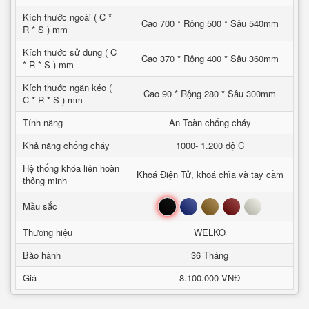
Kích thước ngoài ( C *
Cao 700 * Rộng 500 * Sâu 540mm
R * S ) mm
Kích thước sử dụng ( C
Cao 370 * Rộng 400 * Sâu 360mm
* R * S ) mm
Kích thước ngăn kéo (
Cao 90 * Rộng 280 * Sâu 300mm
C * R * S ) mm
Tính năng
An Toàn chống cháy
Khả năng chống cháy
1000- 1.200 độ C
Hệ thống khóa liên hoàn
Khoá Điện Tử, khoá chìa và tay cầm
thông minh
Đen
Xanh
Nâu
Đỏ
Trắng
Mầu sắc
Thương hiệu
WELKO
Bảo hành
36 Tháng
Giá
8.100.000 VNĐ