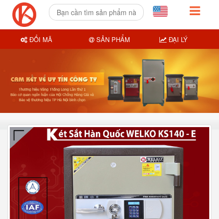
ĐỔI MÃ
SẢN PHẨM
ĐẠI LÝ