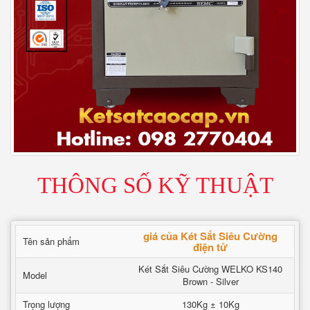
THÔNG SỐ KỸ THUẬT
giá của Két Sắt Siêu Cường
Tên sản phẩm
điện tử
Két Sắt Siêu Cường WELKO KS140
Model
Brown - Silver
Trọng lượng
130Kg ± 10Kg