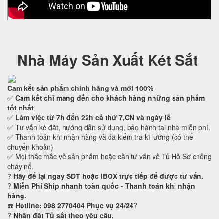
Nhà Máy Sản Xuất Két Sắt
Cam kết
sản phẩm chính hãng và mới 100%
✅
Cam kết
chỉ mang đến cho khách hàng những sản phẩm
tốt nhất.
✅
Làm việc từ 7h đến 22h cả thứ 7,CN và ngày lễ
✅ Tư vấn kê đặt, hướng dẫn sử dụng, bảo hành tại nhà miễn phí.
✅ Thanh toán khi nhận hàng và đã kiểm tra kĩ lưỡng (có thể
chuyển khoản)
✅ Mọi thắc mắc về sản phẩm hoặc cần tư vấn về Tủ Hồ Sơ chống
cháy nổ.
?
Hãy để lại ngay SĐT hoặc IBOX trực tiếp để được tư vấn.
?
Miễn Phí Ship nhanh toàn quốc - Thanh toán khi nhận
hàng.
☎️
Hotline: 098 2770404 Phục vụ 24/24
?
?
Nhận đặt Tủ sắt theo yêu cầu.