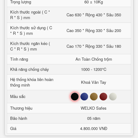
Trọng lượng
60 ± 10Kg
Kích thước ngoài ( C *
Cao 630 * Rộng 430 * Sâu 350
R * S ) mm
Kích thước sử dụng ( C
Cao 350 * Rộng 330 * Sâu 200
* R * S ) mm
Kích thước ngăn kéo (
Cao 170 * Rộng 330 * Sâu 180
C * R * S ) mm
Tính năng
An Toàn Chống trộm
Khả năng chống cháy
1000 - 1200°C
Hệ thống khóa liên hoàn
Khoá Vân Tay
thông minh
Đen
Xanh
Nâu
Đỏ
Trắng
Mầu sắc
Thương hiệu
WELKO Safes
Bảo hành
05 năm
Giá
4.800.000 VNĐ