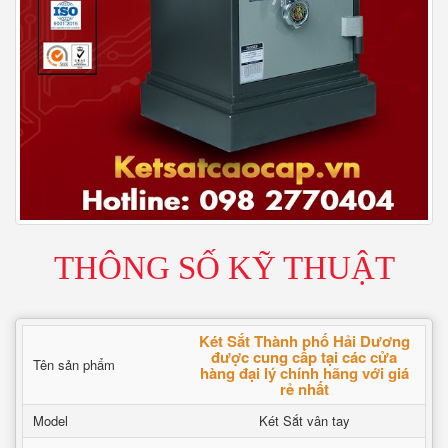
THÔNG SỐ KỸ THUẬT
Két Sắt Thành phố Hải Dương
được cung cấp tại các cửa
Tên sản phẩm
hàng đại lý chính hãng với giá
rẻ nhất
Model
Két Sắt vân tay