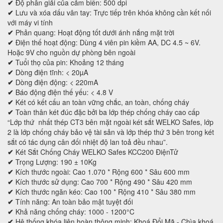
✔
Độ phân giải của cảm biến: 500 dpi
✔
Lưu và xóa dấu vân tay: Trực tiếp trên khóa không cần kết nối
với máy vi tính
✔
Phản quang: Hoạt động tốt dưới ánh nắng mặt trời
✔
Điện thế hoạt động: Dùng 4 viên pin kiềm AA, DC 4.5 ~ 6V.
Hoặc 9V cho nguồn dự phòng bên ngoài
✔
Tuổi thọ của pin: Khoảng 12 tháng
✔
Dòng điện tĩnh: < 20µA
✔
Dòng điện động: < 220mA
✔
Báo động điện thế yếu: < 4.8 V
✔
Két có kết cấu an toàn vững chắc, an toàn, chống cháy
✔
Toàn thân két đúc đặc bởi ba lớp thép chống cháy cao cấp
“Lớp thứ nhất thép CT3 bên mặt ngoài két sắt WELKO Safes, lớp
2 là lớp chống cháy bảo vệ tài sản và lớp thép thứ 3 bên trong két
sắt có tác dụng cân đối nhiệt độ lan toả đều nhau”.
✔
Két Sắt Chống Cháy WELKO Safes KCC200 ĐiệnTử
✔
Trọng Lượng: 190 ± 10Kg
✔
Kích thước ngoài: Cao 1.070 * Rộng 600 * Sâu 600 mm
✔
Kích thước sử dụng: Cao 700 * Rộng 490 * Sâu 420 mm
✔
Kích thước ngăn kéo: Cao 100 * Rộng 410 * Sâu 380 mm
✔
Tính năng: An toàn bảo mật tuyệt đối
✔
Khả năng chống cháy: 1000 - 1200°C
✔
Hệ thống khóa liên hoàn thông minh: Khoá Đổi Mã - Chìa khoá