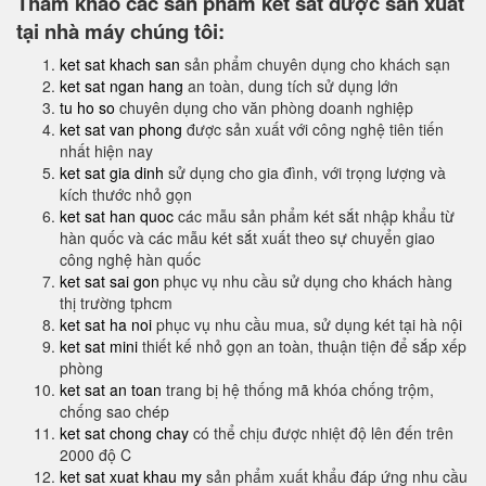
Tham khảo các sản phẩm két sắt được sản xuất
tại nhà máy chúng tôi:
ket sat khach san
sản phẩm chuyên dụng cho khách sạn
ket sat ngan hang
an toàn, dung tích sử dụng lớn
tu ho so
chuyên dụng cho văn phòng doanh nghiệp
ket sat van phong
được sản xuất với công nghệ tiên tiến
nhất hiện nay
ket sat gia dinh
sử dụng cho gia đình, với trọng lượng và
kích thước nhỏ gọn
ket sat han quoc
các mẫu sản phẩm két sắt nhập khẩu từ
hàn quốc và các mẫu két sắt xuất theo sự chuyển giao
công nghệ hàn quốc
ket sat sai gon
phục vụ nhu cầu sử dụng cho khách hàng
thị trường tphcm
ket sat ha noi
phục vụ nhu cầu mua, sử dụng két tại hà nội
ket sat mini
thiết kế nhỏ gọn an toàn, thuận tiện để sắp xếp
phòng
ket sat an toan
trang bị hệ thống mã khóa chống trộm,
chống sao chép
ket sat chong chay
có thể chịu được nhiệt độ lên đến trên
2000 độ C
ket sat xuat khau my
sản phẩm xuất khẩu đáp ứng nhu cầu