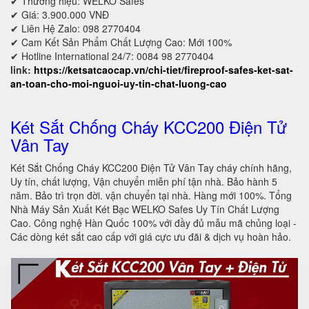
✔ Thương hiệu: WELKO Safes
✔ Giá: 3.900.000 VNĐ
✔ Liên Hệ Zalo: 098 2770404
✔ Cam Kết Sản Phẩm Chất Lượng Cao: Mới 100%
✔ Hotline International 24/7: 0084 98 2770404
link:
https://ketsatcaocap.vn/chi-tiet/fireproof-safes-ket-sat-
an-toan-cho-moi-nguoi-uy-tin-chat-luong-cao
Két Sắt Chống Cháy KCC200 Điện Tử
Vân Tay
Két Sắt Chống Cháy KCC200 Điện Tử Vân Tay cháy chính hãng,
Uy tín, chất lượng, Vận chuyển miễn phí tận nhà. Bảo hành 5
năm. Bảo trì trọn đời. vận chuyển tại nhà. Hàng mới 100%. Tổng
Nhà Máy Sản Xuất Két Bạc WELKO Safes Uy Tín Chất Lượng
Cao. Công nghệ Hàn Quốc 100% với đầy đủ mẫu mã chủng loại -
Các dòng két sắt cao cấp với giá cực ưu đãi & dịch vụ hoàn hảo.