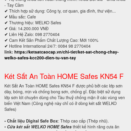
- Tay Cầm
✔
Thích hợp sử dụng: Công ty, cơ quan, gia đình, thư viện...
✔
Mầu sắc: Cafe
✔
Thương hiệu: WELKO Safes
✔
Giá: 14.200.000 VNĐ
✔
Liên Hệ Zalo: 098 2770404
✔
Cam Kết Sản Phẩm Chất Lượng Cao: Mới 100%
✔
Hotline International 24/7: 0084 98 2770404
link:
https://ketsatcaocap.vn/chi-tiet/ket-sat-chong-chay-
welko-safes-kcc200-dien-tu-van-tay
Két Sắt An Toàn HOME Safes KN54 F
Két Sắt An Toàn HOME Safes KN54 F được phủ bởi các lớp sơn
dày, bóng, mịn và chống bong sơn, chống gỉ. Đặc biệt sử dụng
lớp sơn lót chuyên dùng cho Tàu thuỷ chống mặn ở các vùng ven
biển Việt Nam (Công nghệ này chỉ có ở dòng két sắt WELKO
Safes)
• Chất liệu Digital Safe Box
: Thép cao cấp (Thép nhũ).
•
Cửa két sắt WELKO HOME Safes
thiết kế hình răng cưa ăn