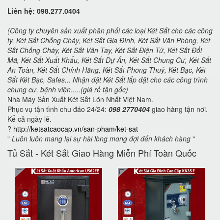
Liên hệ: 098.277.0404
(Công ty chuyên sản xuất phân phối các loại Két Sắt cho các công
ty, Két Sắt Chống Cháy, Két Sắt Gia Đình, Két Sắt Văn Phòng, Két
Sắt Chống Cháy, Két Sắt Vân Tay, Két Sắt Điện Tử, Két Sắt Đổi
Mã, Két Sắt Xuất Khẩu, Két Sắt Dự Án, Két Sắt Chung Cư, Két Sắt
An Toàn, Két Sắt Chính Hãng, Két Sắt Phong Thuỷ, Két Bạc, Két
Sắt Két Bạc, Safes... Nhận đặt Két Sắt lắp đặt cho các công trình
chung cư, bệnh viện.....(giá rẻ tận gốc)
Nhà Máy Sản Xuất Két Sắt Lớn Nhất Việt Nam.
Phục vụ tận tình chu đáo 24/24:
098 2770404
giao hàng tận nơi.
Kể cả ngày lễ.
?
http://ketsatcaocap.vn/san-pham/ket-sat
"
Luôn luôn mang lại sự hài lòng mong đợi đến khách hàng
"
Tủ Sắt - Két Sắt Giao Hàng Miễn Phí Toàn Quốc