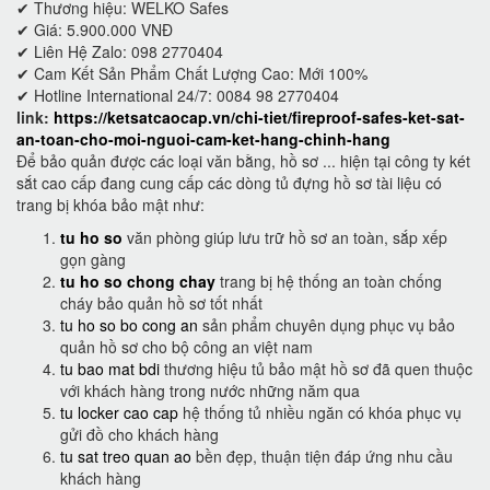
✔ Thương hiệu: WELKO Safes
✔ Giá: 5.900.000 VNĐ
✔ Liên Hệ Zalo: 098 2770404
✔ Cam Kết Sản Phẩm Chất Lượng Cao: Mới 100%
✔ Hotline International 24/7: 0084 98 2770404
link:
https://ketsatcaocap.vn/chi-tiet/fireproof-safes-ket-sat-
an-toan-cho-moi-nguoi-cam-ket-hang-chinh-hang
Để bảo quản được các loại văn bằng, hồ sơ ... hiện tại công ty két
sắt cao cấp đang cung cấp các dòng tủ đựng hồ sơ tài liệu có
trang bị khóa bảo mật như:
tu ho so
văn phòng giúp lưu trữ hồ sơ an toàn, sắp xếp
gọn gàng
tu ho so chong chay
trang bị hệ thống an toàn chống
cháy bảo quản hồ sơ tốt nhất
tu ho so bo cong an
sản phẩm chuyên dụng phục vụ bảo
quản hồ sơ cho bộ công an việt nam
tu bao mat bdi
thương hiệu tủ bảo mật hồ sơ đã quen thuộc
với khách hàng trong nước những năm qua
tu locker cao cap
hệ thống tủ nhiều ngăn có khóa phục vụ
gửi đồ cho khách hàng
tu sat treo quan ao
bền đẹp, thuận tiện đáp ứng nhu cầu
khách hàng