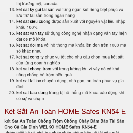
thị trường mỹ, canada
ket sat ky gui tai san
với từng ngăn két riêng biệt phục vụ
lưu trữ tài sản trong ngân hàng
ket sat sieu cuong
được sản xuất với nguyên vật liệu nhập
khẩu 100%
ket sat van tay
sử dụng công nghệ nhận dạng vân tay hiện
đại để mở khóa
ket sat doi ma
với hệ thống mã khóa lên đến trên 1000 mã
số khác nhau
ket sat cong ty
phục vụ tốt cho nhu cầu chọn mua két sắt
của từng doanh nghiệp
ket sat chong trom
với trọng lượng lớn vì vậy nó có khả
năng chống bê trộm hiệu quả
ket sat tai loc
chuyên dụng, nhỏ gọn, an toàn phục vụ gia
đình
ket sat bao dong
trang bị hệ thống mã khóa báo động khi
có sự va chạm
Két Sắt An Toàn HOME Safes KN54 E
két Sắt An Toàn Chống Trộm Chống Cháy Đảm Bảo Tài Sản
Cho Cả Gia Đình WELKO HOME Safes KN54-E
được thiết kế và chế tạo chắc chắn nhằm bảo vệ tài sản một