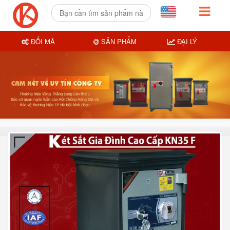
ĐỔI MÃ
SẢN PHẨM
ĐẠI LÝ