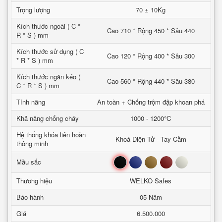
Trọng lượng
70 ± 10Kg
Kích thước ngoài ( C *
Cao 710 * Rộng 450 * Sâu 440
R * S ) mm
Kích thước sử dụng ( C
Cao 120 * Rộng 400 * Sâu 300
* R * S ) mm
Kích thước ngăn kéo (
Cao 560 * Rộng 440 * Sâu 380
C * R * S ) mm
Tính năng
An toàn + Chống trộm đập khoan phá
Khả năng chống cháy
1000 - 1200°C
Hệ thống khóa liên hoàn
Khoá Điện Tử - Tay Cầm
thông minh
Đen
Xanh
Nâu
Đỏ
Trắng
Mầu sắc
Thương hiệu
WELKO Safes
Bảo hành
05 Năm
Giá
6.500.000