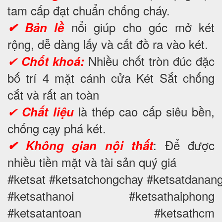
tam cấp đạt chuẩn chống cháy.
nổi giúp cho góc mở két
✔ Bản lề
rộng, dễ dàng lấy và cất đồ ra vào két.
Nhiều chốt tròn đúc đặc
✔
Chốt khoá:
bố trí 4 mặt cánh cửa Két Sắt chống
cắt và rất an toàn
là thép cao cấp siêu bền,
✔
Chất liệu
chống cạy phá két.
: Để được
✔ Không gian nội thất
nhiều tiền mặt và tài sản quý giá
#ketsat #ketsatchongchay #ketsatdanan
#ketsathanoi #ketsathaiphong
#ketsatantoan #ketsathcm