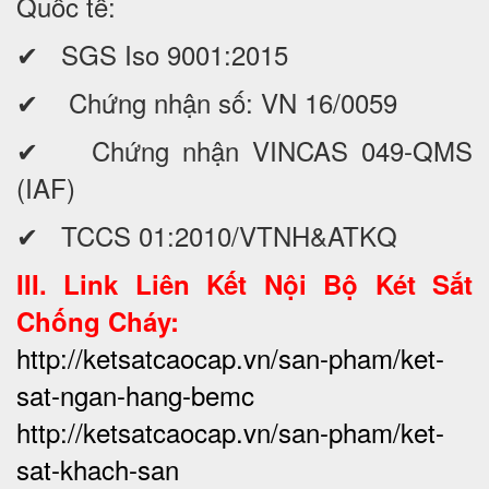
Quốc tế:
✔ SGS Iso 9001:2015
✔ Chứng nhận số: VN 16/0059
✔ Chứng nhận VINCAS 049-QMS
(IAF)
✔ TCCS 01:2010/VTNH&ATKQ
III. Link Liên Kết Nội Bộ Két Sắt
Chống Cháy:
http://ketsatcaocap.vn/san-pham/ket-
sat-ngan-hang-bemc
http://ketsatcaocap.vn/san-pham/ket-
sat-khach-san