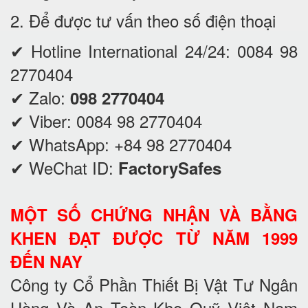
2. Để được tư vấn theo số điện thoại
✔ Hotline International 24/24:
0084 98
2770404
✔ Zalo:
098 2770404
✔ Viber:
0084 98 2770404
✔ WhatsApp:
+84 98 2770404
✔ WeChat ID:
FactorySafes
MỘT SỐ CHỨNG NHẬN VÀ BẰNG
KHEN ĐẠT ĐƯỢC TỪ NĂM 1999
ĐẾN NAY
Công ty Cổ Phần Thiết Bị Vật Tư Ngân
Hàng Và An Toàn Kho Quỹ Việt Nam