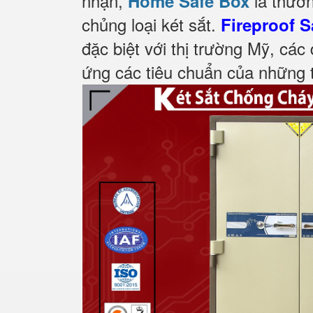
nhận,
là thươn
Home Safe Box
chủng loại két sắt.
Fireproof S
đặc biệt với thị trường Mỹ, các
ứng các tiêu chuẩn của những t