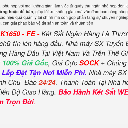
, phù hợp với mọi không gian làm việc từ quầy thu ngân nhỏ hẹp đến kh
ường hoặc để bàn
, giúp tối ưu không gian mà vẫn đảm bảo công năng b
ao hiệu quả quản lý tài chính mà còn góp phần tăng sự chuyên nghiệp
 cần giải pháp bảo vệ tài sản an toàn và thuận tiện
K1650 - FE -
Két Sắt Ngân Hàng Là Thươ
 chữ tín lên hàng đầu. Nhà máy SX Tuyển Đ
ếng Hàng Đầu Tại Việt Nam Và Trên Thế Gi
 100% Giá Gốc
, Giá Cực
SOCK
+ Chúng 
 Lắp Đặt Tận Nơi Miễn Phí.
Nhà máy SX T
Tình Chu Đáo
24/24
. Thanh Toán Tại Nhà h
Tiến Độ Giao Hàng.
Bảo Hành Két Sắt W
m Trọn Đời
.