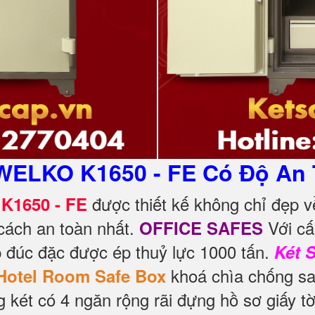
WELKO K1650 - FE Có Độ An 
được thiết kế không chỉ đẹp 
K1650 - FE
cách an toàn nhất.
Với cấ
OFFICE SAFES
p đúc đặc được ép thuỷ lực 1000 tấn.
Két 
khoá chìa chống sa
Hotel Room Safe Box
g két có 4 ngăn rộng rãi đựng hồ sơ giấy t