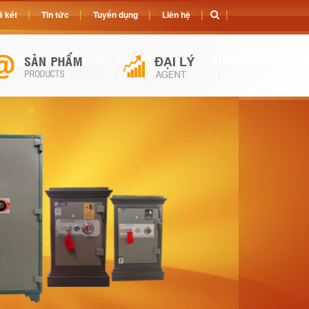
 két
Tin tức
Tuyển dụng
Liên hệ