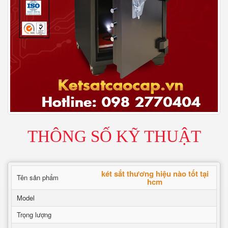
THÔNG SỐ KỸ THUẬT
két sắt thương hiệu nào tốt tại
Tên sản phẩm
hcm
Model
Trọng lượng