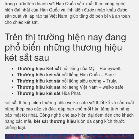
trong nước liên doanh với Hàn Quốc sản xuất theo công nghệ
hiện đại nhất của Hàn Quốc và linh kiện được nhập khẩu được
sản xuất và lắp ráp tại Việt Nam, giúp tăng độ bền bỉ và an toàn
cho chiếc két sắt.
Trên thị trường hiện nay đang
phổ biến những thương hiệu
két sắt sau
Thương hiệu Két sắt
nổi tiếng của Mỹ – Honeywell.
Thương hiệu két sắt
nổi tiếng Hàn Quốc – Sanzil.
Thương hiệu két sắt
nổi tiếng siêu cường – Truly.
Thương hiệu két sắt
nổi tiếng Việt Nam – welko safe
Thương hiệu két sắt
Hòa Phát.
két sắt thông minh thương hiệu welko safe với thiết kế và sản xuất
bằng thép cao cấp và đúc, dập hạn chế mối hàn tăng tính năng
bảo mật tốt nhất. Công nghệ chế tạo hiện đại đem đến cho khách
hàng các mẫu
két sắt thương hiệu
luôn đa dạng kích thước
chủng loại.