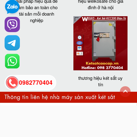
giải pháp hiệu quả để
hiệu welkosafe cho gia
đảm bảo an toàn cho
đình ở hà nội
tài sản mỗi doanh
nghiệp
thương hiệu két sắt uy
0982770404
tín
back
to
top