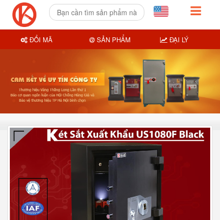
ĐỔI MÃ
SẢN PHẨM
ĐẠI LÝ