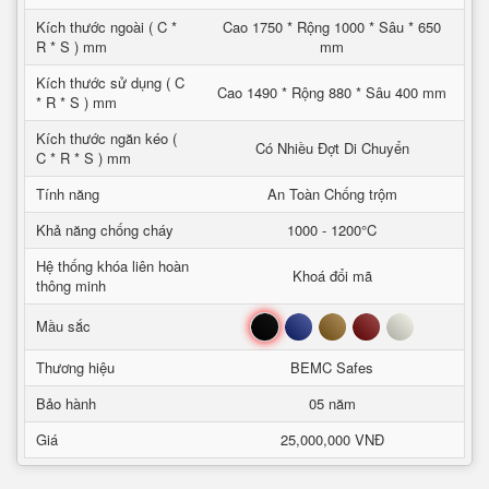
Kích thước ngoài ( C *
Cao 1750 * Rộng 1000 * Sâu * 650
R * S ) mm
mm
Kích thước sử dụng ( C
Cao 1490 * Rộng 880 * Sâu 400 mm
* R * S ) mm
Kích thước ngăn kéo (
Có Nhiều Đợt Di Chuyển
C * R * S ) mm
Tính năng
An Toàn Chống trộm
Khả năng chống cháy
1000 - 1200°C
Hệ thống khóa liên hoàn
Khoá đổi mã
thông minh
Đen
Xanh
Nâu
Đỏ
Trắng
Mầu sắc
Thương hiệu
BEMC Safes
Bảo hành
05 năm
Giá
25,000,000 VNĐ