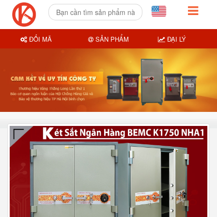
ĐỔI MÃ
SẢN PHẨM
ĐẠI LÝ