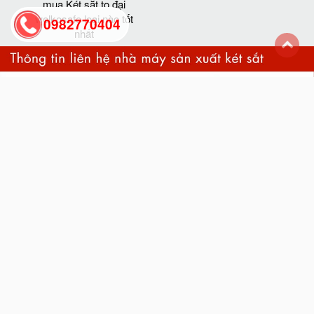
mua Két sắt to đại
welkosafe loại nào tốt
0982770404
nhất
back
to
top