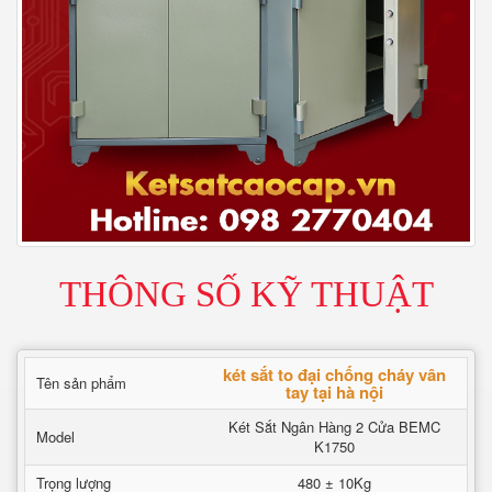
THÔNG SỐ KỸ THUẬT
két sắt to đại chống cháy vân
Tên sản phẩm
tay tại hà nội
Két Sắt Ngân Hàng 2 Cửa BEMC
Model
K1750
Trọng lượng
480 ± 10Kg