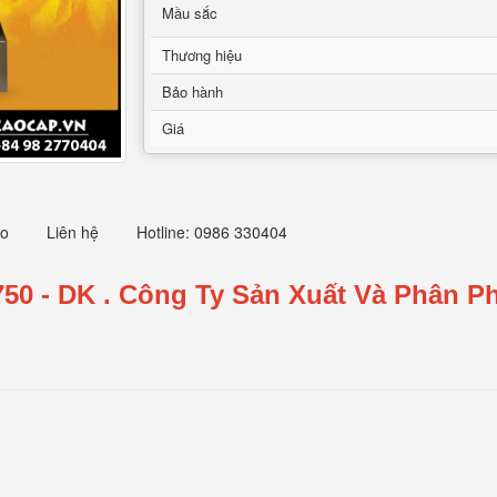
Mầu sắc
Thương hiệu
Bảo hành
Giá
eo
Liên hệ
Hotline: 0986 330404
750 - DK
.
Công Ty Sản Xuất Và Phân Ph