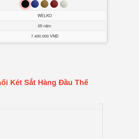
Đen
Xanh
Nâu
Đỏ
Trắng
WELKO
05 năm
7.400.000 VNĐ
ối Két Sắt Hàng Đầu Thế