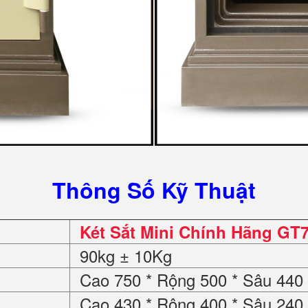
Thông Số Kỹ Thuật
Két Sắt Mini Chính Hãng GT7
90kg ± 10Kg
Cao 750 * Rộng 500 * Sâu 44
Cao 430 * Rộng 400 * Sâu 24