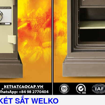
KÉT SẮT
WELKO