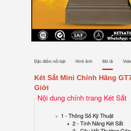
Đặc điểm nổi bật
Hình ảnh
Mô tả
Vid
Két Sắt Mini Chính Hãng GT
Giới
Nội dung chính trang Két Sắt
1 - Thông Số Kỹ Thuật
2 - Tính Năng Két Sắt
3 - Câu Hỏi Thường Gặp