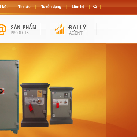
 két
Tin tức
Tuyển dụng
Liên hệ