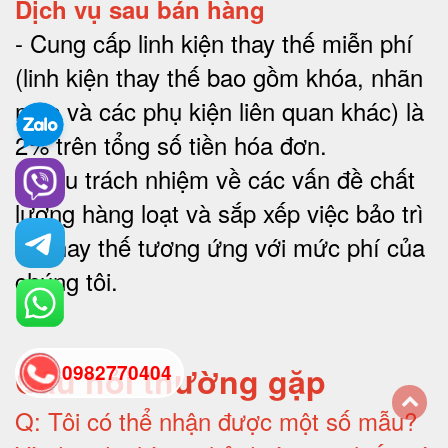
Dịch vụ sau bán hàng
-
Cung cấp linh kiện thay thế miễn phí
(linh kiện thay thế bao gồm khóa, nhãn
mác và các phụ kiện liên quan khác) là
2% trên tổng số tiền hóa đơn
.
-
Chịu trách nhiệm về các vấn đề chất
lượng hàng loạt và sắp xếp việc bảo trì
và thay thế tương ứng với mức phí của
chúng tôi
.
Câu hỏi thường gặp
0982770404
Q:
Tôi có thể nhận được một số mẫu?
back