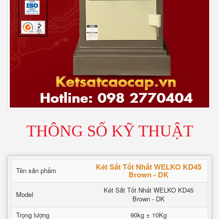
THÔNG SỐ KỸ THUẬT
Két Sắt Tốt Nhất WELKO KD45
Tên sản phẩm
Brown - DK
Két Sắt Tốt Nhất WELKO KD45
Model
Brown - DK
Trọng lượng
90kg ± 10Kg