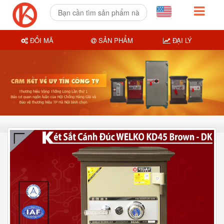
ĐỔI MÃ
SẢN PHẨM
ĐẠI LÝ