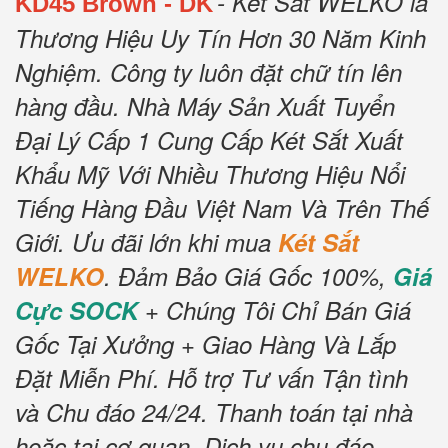
- Két Sắt WELKO là
KD45
Brown
- DK
Thương Hiệu Uy Tín Hơn 30 Năm Kinh
Nghiệm.
Công ty luôn đặt chữ tín lên
hàng đầu.
Nhà Máy Sản Xuất Tuyển
Đại Lý Cấp 1 Cung Cấp Két Sắt Xuất
Khẩu Mỹ Với Nhiều Thương Hiệu Nổi
Tiếng Hàng Đầu Việt Nam Và Trên Thế
Giới.
Ưu đãi lớn khi mua
Két Sắt
WELKO
.
Đảm Bảo Giá Gốc 100%,
Giá
Cực SOCK
+ Chúng Tôi Chỉ Bán Giá
Gốc Tại Xưởng + Giao Hàng Và Lắp
Đặt Miễn Phí
.
Hỗ trợ Tư vấn Tận tình
và Chu đáo 24/24.
Thanh toán tại nhà
hoặc tại cơ quan.
Dịch vụ chu đáo