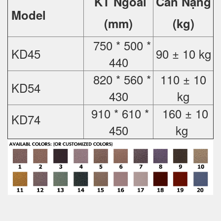
KT Ngoài
Cân Nặng
Model
(mm)
(kg)
750 * 500 *
KD45
90 ± 10 kg
440
820 * 560 *
110 ± 10
KD54
430
kg
910 * 610 *
160 ± 10
KD74
450
kg