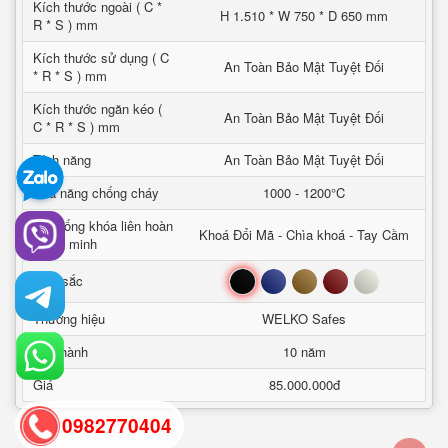
Kích thước ngoài ( C *
H 1.510 * W 750 * D 650 mm
R * S ) mm
Kích thước sử dụng ( C
An Toàn Bảo Mật Tuyệt Đối
* R * S ) mm
Kích thước ngăn kéo (
An Toàn Bảo Mật Tuyệt Đối
C * R * S ) mm
Tính năng
An Toàn Bảo Mật Tuyệt Đối
Khả năng chống cháy
1000 - 1200°C
Hệ thống khóa liên hoàn
Khoá Đổi Mã - Chìa khoá - Tay Cầm
thông minh
Đen
Xanh
Nâu
Đỏ
Trắng
Mầu sắc
Thương hiệu
WELKO Safes
Bảo hành
10 năm
Giá
85.000.000đ
0982770404