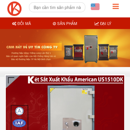
ĐỔI MÃ
SẢN PHẨM
ĐẠI LÝ