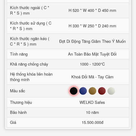
Kích thước ngoài ( C *
H 520 * W 400 * D 450 mm
R * S ) mm
Kích thước sử dụng ( C
H 330 * W 250 * D 240 mm
* R * S ) mm
Kích thước ngăn kéo (
Đợt Di Động Tăng Giảm Theo Ý Muốn
C * R * S ) mm
Tính năng
An Toàn Bảo Mật Tuyệt Đối
Khả năng chống cháy
1000 - 1200°C
Hệ thống khóa liên hoàn
Khoá Đổi Mã - Tay Cầm
thông minh
Đen
Xanh
Nâu
Đỏ
Trắng
Mầu sắc
Thương hiệu
WELKO Safes
Bảo hành
10 năm
Giá
15.500.000đ