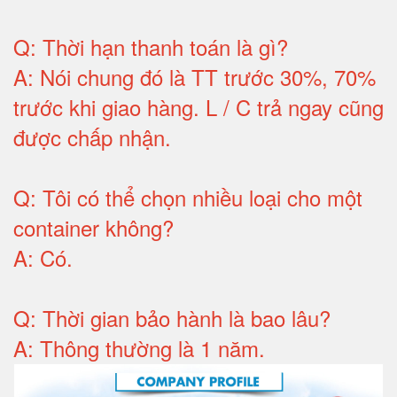
Q:
Thời hạn thanh toán là gì
?
A:
Nói chung đó là TT trước 30%, 70%
trước khi giao hàng.
L / C trả ngay cũng
được chấp nhận
.
Q:
Tôi có thể chọn nhiều loại cho một
container không
?
A:
Có
.
Q: T
hời gian bảo hành
là bao lâu?
A: Thông thường là 1 năm.