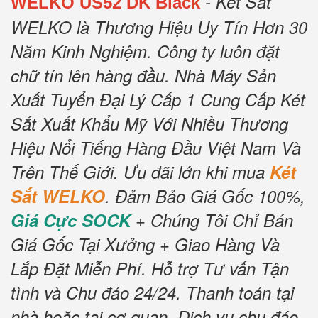
- Két Sắt
WELKO US52 DK Black
WELKO là Thương Hiệu Uy Tín Hơn 30
Năm Kinh Nghiệm.
Công ty luôn đặt
chữ tín lên hàng đầu.
Nhà Máy Sản
Xuất Tuyển Đại Lý Cấp 1 Cung Cấp Két
Sắt Xuất Khẩu Mỹ Với Nhiều Thương
Hiệu Nổi Tiếng Hàng Đầu Việt Nam Và
Trên Thế Giới.
Ưu đãi lớn khi mua
Két
Sắt WELKO
.
Đảm Bảo Giá Gốc 100%,
Giá Cực SOCK
+ Chúng Tôi Chỉ Bán
Giá Gốc Tại Xưởng + Giao Hàng Và
Lắp Đặt Miễn Phí
.
Hỗ trợ Tư vấn Tận
tình và Chu đáo 24/24.
Thanh toán tại
nhà hoặc tại cơ quan.
Dịch vụ chu đáo