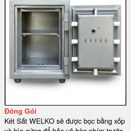
Đóng Gói
Két Sắt WELKO sẽ được bọc bằng xốp
và bìa cứng để bảo vệ bàn phím trước