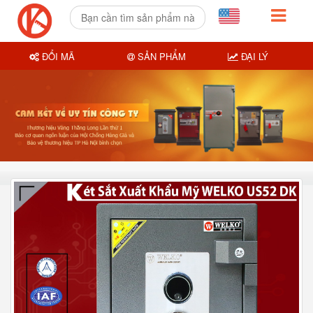
ĐỔI MÃ
SẢN PHẨM
ĐẠI LÝ