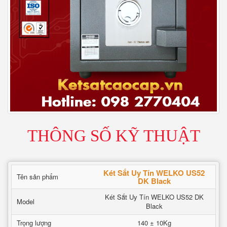
THÔNG SỐ KỸ THUẬT
Két Sắt Uy Tín WELKO US52
Tên sản phẩm
DK Black
Két Sắt Uy Tín WELKO US52 DK
Model
Black
Trọng lượng
140 ± 10Kg