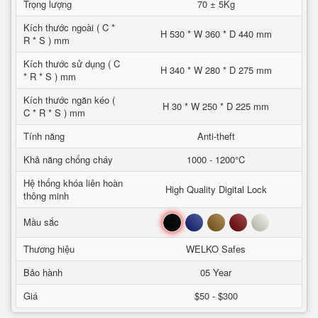
Trọng lượng
70 ± 5Kg
Kích thước ngoài ( C *
H 530 * W 360 * D 440 mm
R * S ) mm
Kích thước sử dụng ( C
H 340 * W 280 * D 275 mm
* R * S ) mm
Kích thước ngăn kéo (
H 30 * W 250 * D 225 mm
C * R * S ) mm
Tính năng
Anti-theft
Khả năng chống cháy
1000 - 1200°C
Hệ thống khóa liên hoàn
High Quality Digital Lock
thông minh
Đen
Xanh
Nâu
Đỏ
Trắng
Mầu sắc
Thương hiệu
WELKO Safes
Bảo hành
05 Year
Giá
$50 - $300