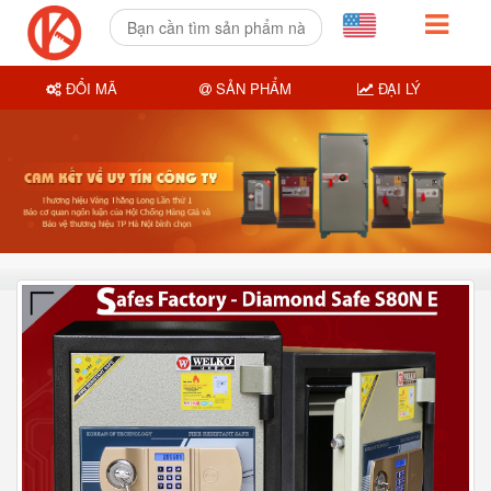
ĐỔI MÃ
SẢN PHẨM
ĐẠI LÝ