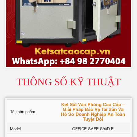
THÔNG SỐ KỸ THUẬT
Két Sắt Văn Phòng Cao Cấp –
Giải Pháp Bảo Vệ Tài Sản Và
Tên sản phẩm
Hồ Sơ Doanh Nghiệp An Toàn
Tuyệt Đối
Model
OFFICE SAFE S80D E