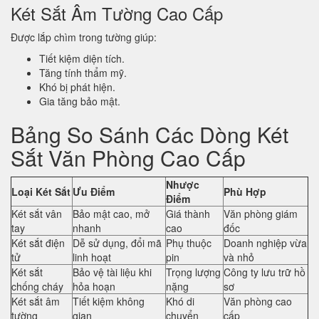
Két Sắt Âm Tường Cao Cấp
Được lắp chìm trong tường giúp:
Tiết kiệm diện tích.
Tăng tính thẩm mỹ.
Khó bị phát hiện.
Gia tăng bảo mật.
Bảng So Sánh Các Dòng Két
Sắt Văn Phòng Cao Cấp
Nhược
Loại Két Sắt
Ưu Điểm
Phù Hợp
Điểm
Két sắt vân
Bảo mật cao, mở
Giá thành
Văn phòng giám
tay
nhanh
cao
đốc
Két sắt điện
Dễ sử dụng, đổi mã
Phụ thuộc
Doanh nghiệp vừa
tử
linh hoạt
pin
và nhỏ
Két sắt
Bảo vệ tài liệu khi
Trọng lượng
Công ty lưu trữ hồ
chống cháy
hỏa hoạn
nặng
sơ
Két sắt âm
Tiết kiệm không
Khó di
Văn phòng cao
tường
gian
chuyển
cấp