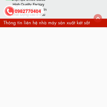
High Quality Factory
Price chính hãng uy tín
0982770404
chất lượng cao ở đâu
back
to
top