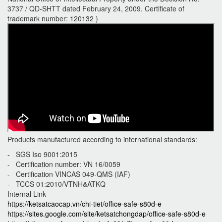
3737 / QD-SHTT dated February 24, 2009. Certificate of
trademark number: 120132 )
Products manufactured according to international standards:
- SGS Iso 9001:2015
- Certification number: VN 16/0059
- Certification VINCAS 049-QMS (IAF)
- TCCS 01:2010/VTNH&ATKQ
Internal Link
https://ketsatcaocap.vn/chi-tiet/office-safe-s80d-e
https://sites.google.com/site/ketsatchongdap/office-safe-s80d-e