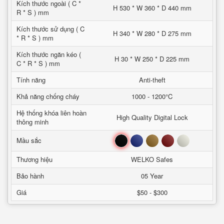
Kích thước ngoài ( C *
H 530 * W 360 * D 440 mm
R * S ) mm
Kích thước sử dụng ( C
H 340 * W 280 * D 275 mm
* R * S ) mm
Kích thước ngăn kéo (
H 30 * W 250 * D 225 mm
C * R * S ) mm
Tính năng
Anti-theft
Khả năng chống cháy
1000 - 1200°C
Hệ thống khóa liên hoàn
High Quality Digital Lock
thông minh
Đen
Xanh
Nâu
Đỏ
Trắng
Mầu sắc
Thương hiệu
WELKO Safes
Bảo hành
05 Year
Giá
$50 - $300