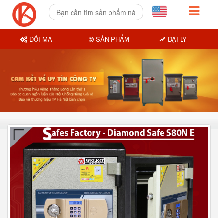
ĐỔI MÃ
SẢN PHẨM
ĐẠI LÝ