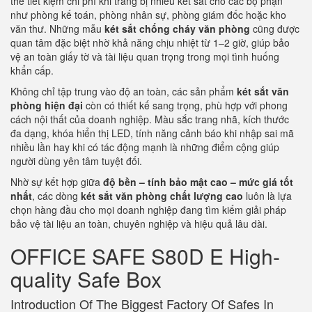
thể tiết kiệm chi phí khi trang bị nhiều két sắt cho các bộ phận
như phòng kế toán, phòng nhân sự, phòng giám đốc hoặc kho
văn thư. Những mẫu
két sắt chống cháy văn phòng
cũng được
quan tâm đặc biệt nhờ khả năng chịu nhiệt từ 1–2 giờ, giúp bảo
vệ an toàn giấy tờ và tài liệu quan trọng trong mọi tình huống
khẩn cấp.
Không chỉ tập trung vào độ an toàn, các sản phẩm
két sắt văn
phòng hiện đại
còn có thiết kế sang trọng, phù hợp với phong
cách nội thất của doanh nghiệp. Màu sắc trang nhã, kích thước
đa dạng, khóa hiển thị LED, tính năng cảnh báo khi nhập sai mã
nhiều lần hay khi có tác động mạnh là những điểm cộng giúp
người dùng yên tâm tuyệt đối.
Nhờ sự kết hợp giữa
độ bền – tính bảo mật cao – mức giá tốt
nhất
, các dòng
két sắt văn phòng chất lượng cao
luôn là lựa
chọn hàng đầu cho mọi doanh nghiệp đang tìm kiếm giải pháp
bảo vệ tài liệu an toàn, chuyên nghiệp và hiệu quả lâu dài.
OFFICE SAFE S80D E High-
quality Safe Box
Introduction Of The Biggest Factory Of Safes In