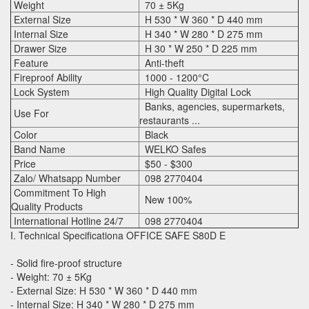
Weight
70 ± 5Kg
External Size
H 530 * W 360 * D 440 mm
Internal Size
H 340 * W 280 * D 275 mm
Drawer Size
H 30 * W 250 * D 225 mm
Feature
Anti-theft
Fireproof Ability
1000 - 1200°C
Lock System
High Quality Digital Lock
Banks, agencies, supermarkets,
Use For
restaurants ...
Color
Black
Band Name
WELKO Safes
Price
$50 - $300
Zalo/ Whatsapp Number
098 2770404
Commitment To High
New 100%
Quality Products
International Hotline 24/7
098 2770404
I. Technical Specificationa OFFICE SAFE S80D E
- Solid fire-proof structure
- Weight: 70 ± 5Kg
- External Size: H 530 * W 360 * D 440 mm
- Internal Size: H 340 * W 280 * D 275 mm