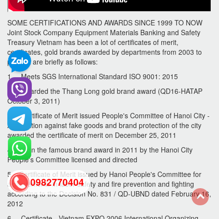
SOME CERTIFICATIONS AND AWARDS SINCE 1999 TO NOW
Joint Stock Company Equipment Materials Banking and Safety
Treasury Vietnam has been a lot of certificates of merit,
certificates, gold brands awarded by departments from 2003 to
present are briefly as follows:
1. Meets SGS International Standard ISO 9001: 2015
2. Awarded the Thang Long gold brand award (QD16-HATAP
October 3, 2011)
3. Certificate of Merit issued People's Committee of Hanoi City -
Association against fake goods and brand protection of the city
awarded the certificate of merit on December 25, 2011
4. Won the famous brand award in 2011 by the Hanoi City
People's Committee licensed and directed
5. Certificate of Merit issued by Hanoi People's Committee for
0982770404
achievements in labor safety and fire prevention and fighting
according to the Decision No. 831 / QD-UBND dated February 16,
2012
back
6. Certificate - Vietnam EXPO 2006 International Organizing