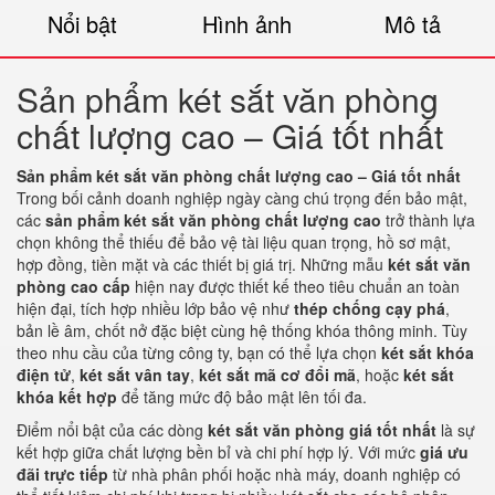
Nổi bật
Hình ảnh
Mô tả
Sản phẩm két sắt văn phòng
chất lượng cao – Giá tốt nhất
Sản phẩm két sắt văn phòng chất lượng cao – Giá tốt nhất
Trong bối cảnh doanh nghiệp ngày càng chú trọng đến bảo mật,
các
sản phẩm két sắt văn phòng chất lượng cao
trở thành lựa
chọn không thể thiếu để bảo vệ tài liệu quan trọng, hồ sơ mật,
hợp đồng, tiền mặt và các thiết bị giá trị. Những mẫu
két sắt văn
phòng cao cấp
hiện nay được thiết kế theo tiêu chuẩn an toàn
hiện đại, tích hợp nhiều lớp bảo vệ như
thép chống cạy phá
,
bản lề âm, chốt nở đặc biệt cùng hệ thống khóa thông minh. Tùy
theo nhu cầu của từng công ty, bạn có thể lựa chọn
két sắt khóa
điện tử
,
két sắt vân tay
,
két sắt mã cơ đổi mã
, hoặc
két sắt
khóa kết hợp
để tăng mức độ bảo mật lên tối đa.
Điểm nổi bật của các dòng
két sắt văn phòng giá tốt nhất
là sự
kết hợp giữa chất lượng bền bỉ và chi phí hợp lý. Với mức
giá ưu
đãi trực tiếp
từ nhà phân phối hoặc nhà máy, doanh nghiệp có