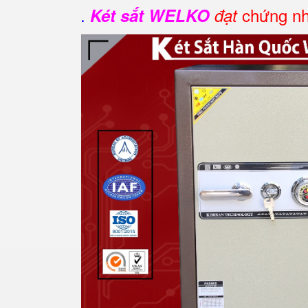
.
chứng nh
Két sắt WELKO
đạt