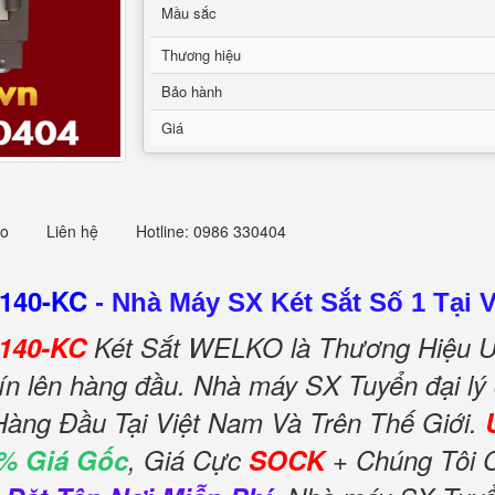
Mầu sắc
Thương hiệu
Bảo hành
Giá
eo
Liên hệ
Hotline: 0986 330404
S140-KC
-
Nhà Máy SX Két Sắt Số 1 Tại 
S140-KC
Két Sắt WELKO là Thương Hiệu U
ín lên hàng đầu. Nhà máy SX Tuyển đại lý
Hàng Đầu Tại Việt Nam Và Trên Thế Giới.
% Giá Gốc
, Giá Cực
SOCK
+ Chúng Tôi 