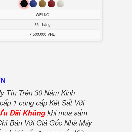
Đen
Xanh
Nâu
Đỏ
Trắng
WELKO
36 Tháng
7.500.000 VNĐ
VN
y Tín Trên 30 Năm Kinh
 cấp 1 cung cấp Két Sắt Với
Ưu Đãi Khủng
khi mua sắm
Chỉ Bán Với Giá Gốc Nhà Máy