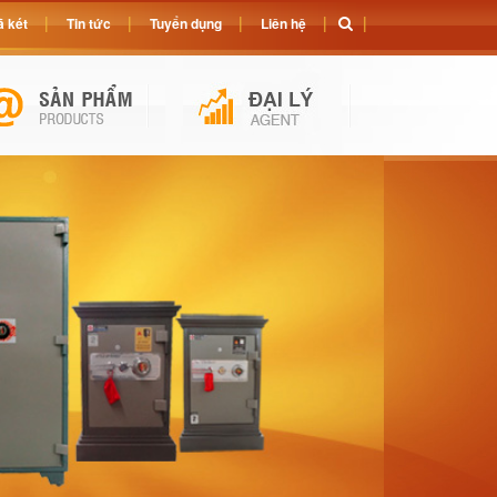
 két
Tin tức
Tuyển dụng
Liên hệ