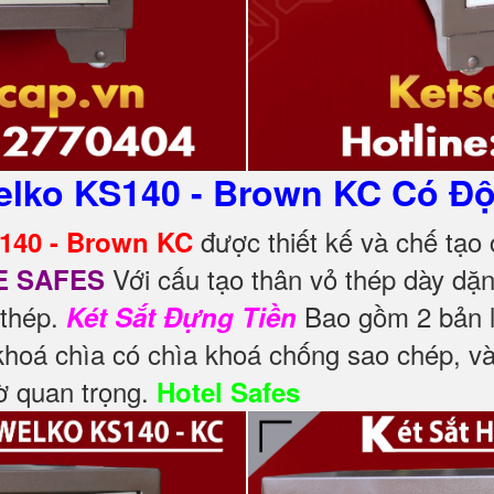
elko KS140 - Brown KC Có Độ
được thiết kế và chế tạo
140 - Brown KC
Với cấu tạo thân vỏ thép dày dặn
E SAFES
 thép.
Bao gồm 2 bản l
Két Sắt Đựng Tiền
 khoá chìa có chìa khoá chống sao chép, 
ờ quan trọng.
Hotel Safes