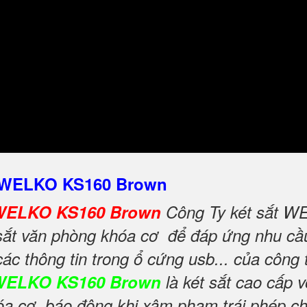
 - WELKO KS160 Brown
ơ WELKO KS160 Brown
Công Ty két sắt WE
ắt văn phòng khóa cơ để đáp ứng nhu cầu 
 các thông tin trong ổ cứng usb... của công
 WELKO KS160 Brown
là két sắt cao cấp 
 cơ, báo động khi xâm phạm trái phép cho