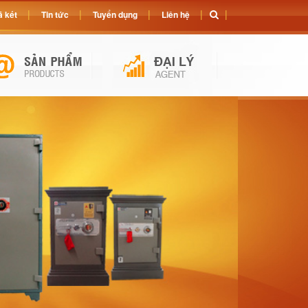
 két
Tin tức
Tuyển dụng
Liên hệ