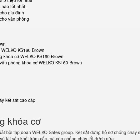
5 triệu tốt nhất
 nào tốt nhất
cho gia đình
 cho văn phòng
own
 cơ WELKO KS160 Brown
hòng khóa cơ WELKO KS160 Brown
sắt văn phòng khóa cơ WELKO KS160 Brown
y két sắt cao cấp
ng khóa cơ
ất bởi tập đoàn WELKO Safes group. Két sắt đựng hồ sơ chống cháy s
vệ tài sản khỏi trộm cắp mà còn chống cháy tốt được nữa.