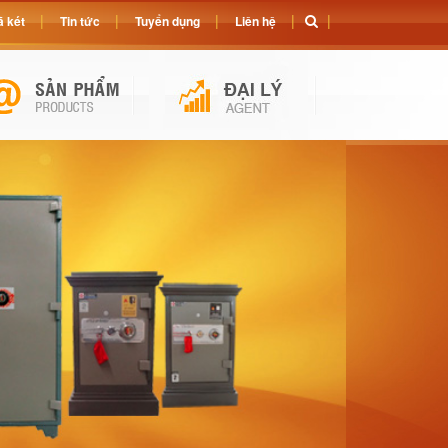
 két
Tin tức
Tuyển dụng
Liên hệ