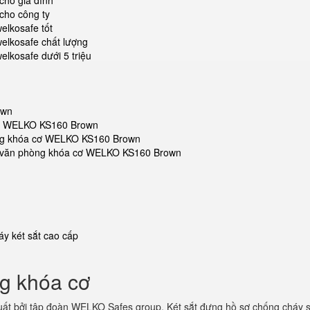
cho gia đình
cho công ty
elkosafe tốt
elkosafe chất lượng
lkosafe dưới 5 triệu
own
 cơ WELKO KS160 Brown
hòng khóa cơ WELKO KS160 Brown
sắt văn phòng khóa cơ WELKO KS160 Brown
y két sắt cao cấp
ng khóa cơ
ất bởi tập đoàn WELKO Safes group. Két sắt đựng hồ sơ chống cháy s