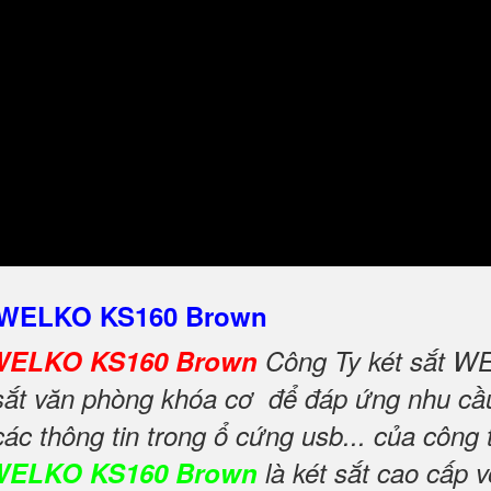
 - WELKO KS160 Brown
ơ WELKO KS160 Brown
Công Ty két sắt WE
ắt văn phòng khóa cơ để đáp ứng nhu cầu 
 các thông tin trong ổ cứng usb... của công
 WELKO KS160 Brown
là két sắt cao cấp 