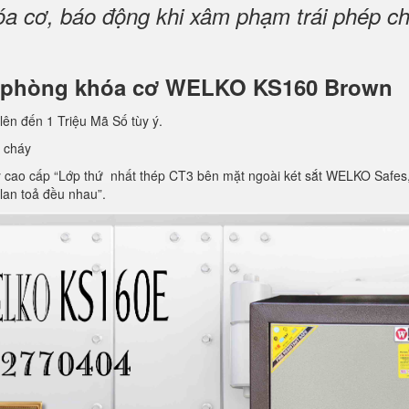
 cơ, báo động khi xâm phạm trái phép cho
văn phòng khóa cơ WELKO KS160 Brown
lên đến 1 Triệu Mã Số tùy ý.
 cháy
ao cấp “Lớp thứ nhất thép CT3 bên mặt ngoài két sắt WELKO Safes, lớp 
 lan toả đều nhau”.