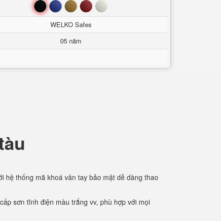
Đen
Xanh
Nâu
Đỏ
Trắng
WELKO Safes
05 năm
tàu
ới hệ thống mã khoá vân tay bảo mật dễ dàng thao
cấp sơn tĩnh điện màu trắng vv, phù hợp với mọi