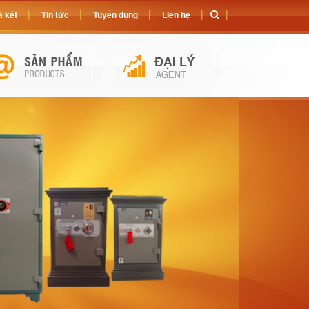
 két
Tin tức
Tuyển dụng
Liên hệ