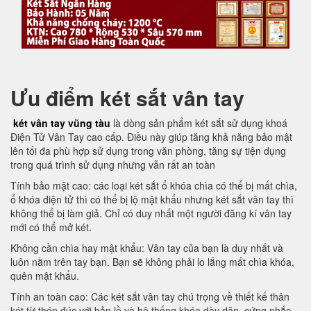
Ưu điểm két sắt vân tay
két vân tay vũng tàu
là dòng sản phẩm két sắt sử dụng khoá
Điện Tử Vân Tay cao cấp. Điều này giúp tăng khả năng bảo mật
lên tối đa phù hợp sử dụng trong văn phòng, tăng sự tiện dụng
trong quá trình sử dụng nhưng vẫn rất an toàn
Tính bảo mật cao: các loại két sắt ổ khóa chìa có thể bị mất chìa,
ổ khóa điện tử thì có thể bị lộ mật khẩu nhưng két sắt vân tay thì
không thể bị làm giả. Chỉ có duy nhất một người đăng kí vân tay
mới có thể mở két.
Không cần chìa hay mật khẩu: Vân tay của bạn là duy nhất và
luôn nằm trên tay bạn. Bạn sẽ không phải lo lắng mất chìa khóa,
quên mật khẩu.
Tính an toàn cao: Các két sắt vân tay chú trọng về thiết kế thân
két từ thép đúc với bản lề và hệ thống khóa dày dặn, cứng nhắc.