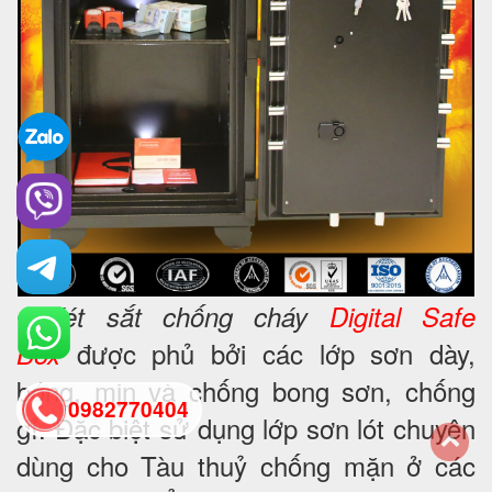
•
Két sắt chống cháy
Digital Safe
được phủ bởi các lớp sơn dày,
Box
bóng, mịn và chống bong sơn, chống
0982770404
gỉ. Đặc biệt sử dụng lớp sơn lót chuyên
dùng cho Tàu thuỷ chống mặn ở các
back