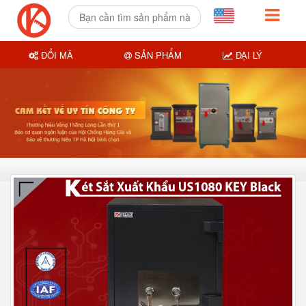
ĐỔI MÃ
SẢN PHẨM
ĐẠI LÝ