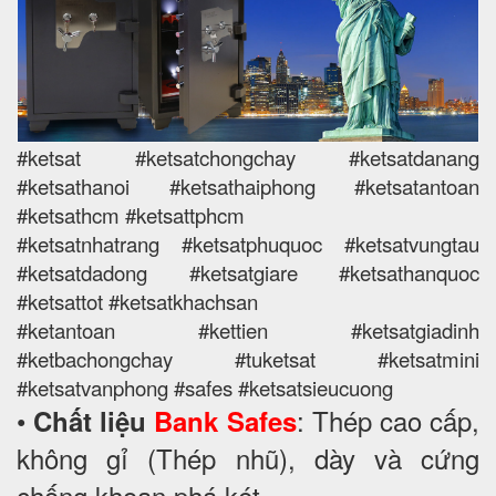
#ketsat #ketsatchongchay #ketsatdanang
#ketsathanoi #ketsathaiphong #ketsatantoan
#ketsathcm #ketsattphcm
#ketsatnhatrang #ketsatphuquoc #ketsatvungtau
#ketsatdadong #ketsatgiare #ketsathanquoc
#ketsattot #ketsatkhachsan
#ketantoan #kettien #ketsatgiadinh
#ketbachongchay #tuketsat #ketsatmini
#ketsatvanphong #safes #ketsatsieucuong
•
: Thép cao cấp,
Chất liệu
Bank Safes
không gỉ (Thép nhũ), dày và cứng
chống khoan phá két.