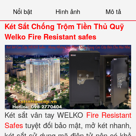
Nổi bật
Hình ảnh
Mô tả
Két Sắt Chống Trộm Tiền Thủ Quỹ
Welko Fire Resistant safes
Két sắt vân tay WELKO
Fire Resistant
Safes
tuyệt đối bảo mật, mở két nhanh,
két sắt sử dụng mã điện tử nên có khả