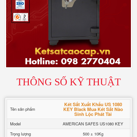
THÔNG SỐ KỸ THUẬT
Két Sắt Xuất Khẩu US 1080
KEY Black Mua Két Sắt Nào
Tên sản phẩm
Sinh Lộc Phát Tài
Model
AMERICAN SAFES US1080 KEY
Trọng lượng
500 ± 10Kg