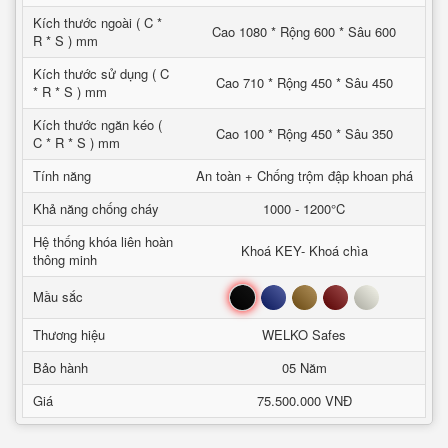
Kích thước ngoài ( C *
Cao 1080 * Rộng 600 * Sâu 600
R * S ) mm
Kích thước sử dụng ( C
Cao 710 * Rộng 450 * Sâu 450
* R * S ) mm
Kích thước ngăn kéo (
Cao 100 * Rộng 450 * Sâu 350
C * R * S ) mm
Tính năng
An toàn + Chống trộm đập khoan phá
Khả năng chống cháy
1000 - 1200°C
Hệ thống khóa liên hoàn
Khoá KEY- Khoá chìa
thông minh
Đen
Xanh
Nâu
Đỏ
Trắng
Mầu sắc
Thương hiệu
WELKO Safes
Bảo hành
05 Năm
Giá
75.500.000 VNĐ